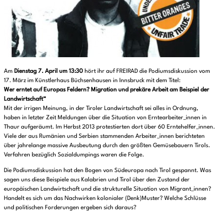
Am
Dienstag 7. April um 13:30
hört ihr auf FREIRAD die Podiumsdiskussion vom
17. März im Künstlerhaus Büchsenhausen in Innsbruck mit dem Titel:
Wer erntet auf Europas Feldern?
Migration und prekäre Arbeit am Beispiel der
Landwirtschaft“
Mit der irrigen Meinung, in der Tiroler Landwirtschaft sei alles in Ordnung,
haben in letzter Zeit Meldungen über die Situation von Erntearbeiter_innen in
Thaur aufgeräumt. Im Herbst 2013 protestierten dort über 60 Erntehelfer_innen.
Viele der aus Rumänien und Serbien stammenden Arbeiter_innen berichteten
über jahrelange massive Ausbeutung durch den größten Gemüsebauern Tirols.
Verfahren bezüglich Sozialdumpings waren die Folge.
Die Podiumsdiskussion hat den Bogen von Südeuropa nach Tirol gespannt. Was
sagen uns diese Beispiele aus Kalabrien und Tirol über den Zustand der
europäischen Landwirtschaft und die strukturelle Situation von Migrant_innen?
Handelt es sich um das Nachwirken kolonialer (Denk)Muster? Welche Schlüsse
und politischen Forderungen ergeben sich daraus?