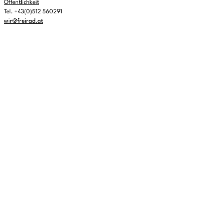
Öffentlichkeit
Tel. +43(0)512 560291
wir@freirad.at