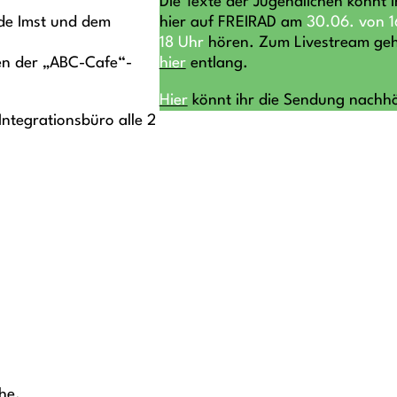
Die Texte der Jugendlichen könnt i
hier auf FREIRAD am
30.06. von 1
nde Imst und dem
18 Uhr
hören. Zum Livestream geh
hier
entlang.
en der „ABC-Cafe“-
Hier
könnt ihr die Sendung nachh
ntegrationsbüro alle 2
he.