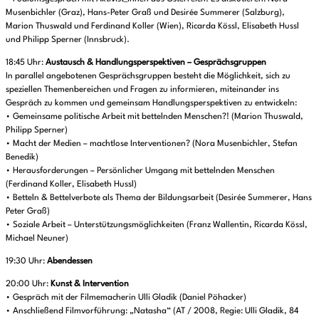
Musenbichler (Graz), Hans-Peter Graß und Desirée Summerer (Salzburg),
Marion Thuswald und Ferdinand Koller (Wien), Ricarda Kössl, Elisabeth Hussl
und Philipp Sperner (Innsbruck).
18:45 Uhr:
Austausch & Handlungsperspektiven – Gesprächsgruppen
In parallel angebotenen Gesprächsgruppen besteht die Möglichkeit, sich zu
speziellen Themenbereichen und Fragen zu informieren, miteinander ins
Gespräch zu kommen und gemeinsam Handlungsperspektiven zu entwickeln:
• Gemeinsame politische Arbeit mit bettelnden Menschen?! (Marion Thuswald,
Philipp Sperner)
• Macht der Medien – machtlose Interventionen? (Nora Musenbichler, Stefan
Benedik)
• Herausforderungen – Persönlicher Umgang mit bettelnden Menschen
(Ferdinand Koller, Elisabeth Hussl)
• Betteln & Bettelverbote als Thema der Bildungsarbeit (Desirée Summerer, Hans
Peter Graß)
• Soziale Arbeit – Unterstützungsmöglichkeiten (Franz Wallentin, Ricarda Kössl,
Michael Neuner)
19:30 Uhr:
Abendessen
20:00 Uhr:
Kunst & Intervention
• Gespräch mit der Filmemacherin Ulli Gladik (Daniel Pöhacker)
• Anschließend Filmvorführung: „Natasha“ (AT / 2008, Regie: Ulli Gladik, 84