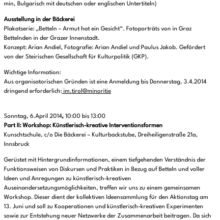
min, Bulgarisch mit deutschen oder englischen Untertiteln)
Ausstellung in der Bäckerei
Plakatserie: „Betteln – Armut hat ein Gesicht“. Fotoporträts von in Graz
Bettelnden in der Grazer Innenstadt.
Konzept: Arian Andiel, Fotografie: Arian Andiel und Paulus Jakob. Gefördert
von der Steirischen Gesellschaft für Kulturpolitik (GKP).
Wichtige Information:
Aus organisatorischen Gründen ist eine Anmeldung bis Donnerstag, 3.4.2014
dringend erforderlich:
im.tirol@minoritie
Sonntag, 6.April 2014
,
10:00 bis 13:00
Part II: Workshop
: Künstlerisch-kreative Interventionsformen
Kunschtschule, c/o Die Bäckerei – Kulturbackstube, Dreiheiligenstraße 21a,
Innsbruck
Gerüstet mit Hintergrundinformationen, einem tiefgehenden Verständnis der
Funktionsweisen von Diskursen und Praktiken in Bezug auf Betteln und voller
Ideen und Anregungen zu künstlerisch-kreativen
Auseinandersetzungsmöglichkeiten, treffen wir uns zu einem gemeinsamen
Workshop. Dieser dient der kollektiven Ideensammlung für den Aktionstag am
13. Juni und soll zu Kooperationen und künstlerisch-kreativen Experimenten
sowie zur Entstehung neuer Netzwerke der Zusammenarbeit beitragen. Da sich