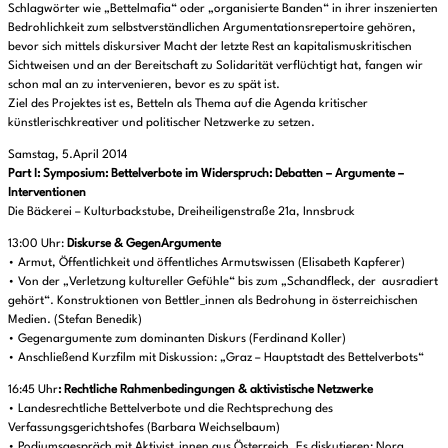
Schlagwörter wie „Bettelmafia“ oder „organisierte Banden“ in ihrer inszenierten
Bedrohlichkeit zum selbstverständlichen Argumentationsrepertoire gehören,
bevor sich mittels diskursiver Macht der letzte Rest an kapitalismuskritischen
Sichtweisen und an der Bereitschaft zu Solidarität verflüchtigt hat, fangen wir
schon mal an zu intervenieren, bevor es zu spät ist.
Ziel des Projektes ist es, Betteln als Thema auf die Agenda kritischer
künstlerischkreativer und politischer Netzwerke zu setzen.
Samstag, 5.April 2014
Part I: Symposium
: Bettelverbote im Widerspruch: Debatten – Argumente –
Interventionen
Die Bäckerei – Kulturbackstube, Dreiheiligenstraße 21a, Innsbruck
13:00 Uhr:
Diskurse & GegenArgumente
• Armut, Öffentlichkeit und öffentliches Armutswissen (Elisabeth Kapferer)
• Von der „Verletzung kultureller Gefühle“ bis zum „Schandfleck, der ausradiert
gehört“. Konstruktionen von Bettler_innen als Bedrohung in österreichischen
Medien. (Stefan Benedik)
• Gegenargumente zum dominanten Diskurs (Ferdinand Koller)
• Anschließend Kurzfilm mit Diskussion: „Graz – Hauptstadt des Bettelverbots“
16:45 Uhr
: Rechtliche Rahmenbedingungen & aktivistische Netzwerke
• Landesrechtliche Bettelverbote und die Rechtsprechung des
Verfassungsgerichtshofes (Barbara Weichselbaum)
• Podiumsgespräch mit Aktivist_innen aus Österreich. Es diskutieren: Nora