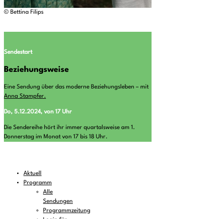
© Bettina Filips
Sendestart
Beziehungsweise
Eine Sendung über das moderne Beziehungsleben – mit
Anna Stampfer.
Do, 5.12.2024, von 17 Uhr
Die Sendereihe hört ihr immer quartalsweise am 1.
Donnerstag im Monat von 17 bis 18 Uhr.
Aktuell
Programm
Alle
Sendungen
Programmzeitung