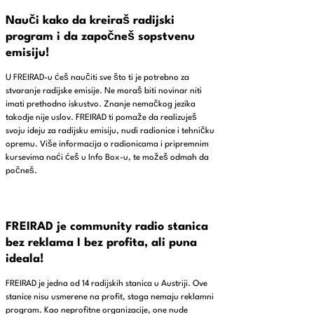
Nauči kako da kreiraš radijski
program i da započneš sopstvenu
emisiju!
U FREIRAD-u ćeš naučiti sve što ti je potrebno za
stvaranje radijske emisije. Ne moraš biti novinar niti
imati prethodno iskustvo. Znanje nemačkog jezika
takodje nije uslov. FREIRAD ti pomaže da realizuješ
svoju ideju za radijsku emisiju, nudi radionice i tehničku
opremu. Više informacija o radionicama i pripremnim
kursevima naći ćeš u Info Box-u, te možeš odmah da
počneš.
FREIRAD je community radio stanica
bez reklama I bez profita, ali puna
ideala!
FREIRAD je jedna od 14 radijskih stanica u Austriji. Ove
stanice nisu usmerene na profit, stoga nemaju reklamni
program. Kao neprofitne organizacije, one nude