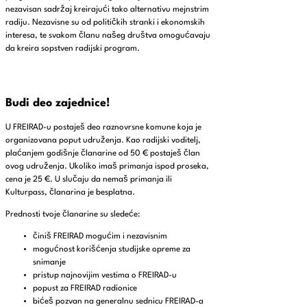
nezavisan sadržaj kreirajući tako alternativu mejnstrim
radiju. Nezavisne su od političkih stranki i ekonomskih
interesa, te svakom članu našeg društva omogućavaju
da kreira sopstven radijski program.
Budi deo zajednice!
U FREIRAD-u postaješ deo raznovrsne komune koja je
organizovana poput udruženja. Kao radijski voditelj,
plaćanjem godišnje članarine od 50 € postaješ član
ovog udruženja. Ukoliko imaš primanja ispod proseka,
cena je 25 €. U slučaju da nemaš primanja ili
Kulturpass, članarina je besplatna.
Prednosti tvoje članarine su sledeće:
činiš FREIRAD mogućim i nezavisnim
mogućnost korišćenja studijske opreme za
snimanje
pristup najnovijim vestima o FREIRAD-u
popust za FREIRAD radionice
bićeš pozvan na generalnu sednicu FREIRAD-a