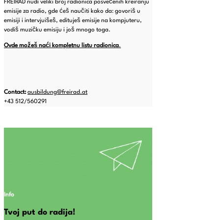
FREIRAD nudi veliki broj radionica posvećenih kreiranju
emisije za radio, gde ćeš naučiti kako da: govoriš u
emisiji i intervjuišeš, edituješ emisije na kompjuteru,
vodiš muzičku emisiju i još mnogo toga.
Ovde možeš naći kompletnu listu radionica
.
Contact:
ausbildung@freirad.at
+43 512/560291
Info
Tvoj put do radija!