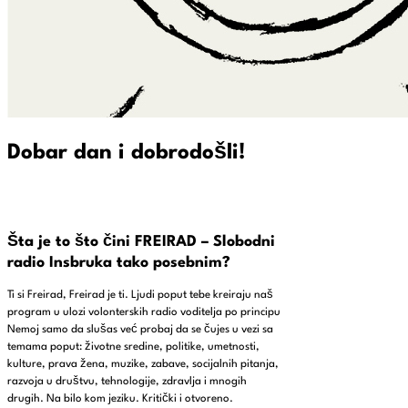
Dobar dan i dobrodošli!
Šta je to što čini FREIRAD – Slobodni
radio Insbruka tako posebnim?
Ti si Freirad, Freirad je ti. Ljudi poput tebe kreiraju naš
program u ulozi volonterskih radio voditelja po principu
Nemoj samo da slušas već probaj da se čujes u vezi sa
temama poput: životne sredine, politike, umetnosti,
kulture, prava žena, muzike, zabave, socijalnih pitanja,
razvoja u društvu, tehnologije, zdravlja i mnogih
drugih. Na bilo kom jeziku. Kritički i otvoreno.