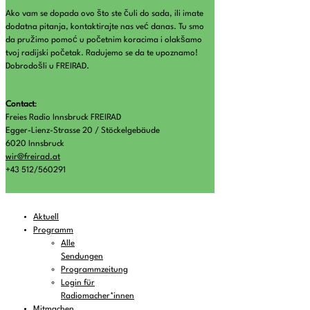
Ako vam se dopada ovo što ste čuli do sada, ili imate
dodatna pitanja, kontaktirajte nas već danas. Tu smo
da pružimo pomoć u početnim koracima i olakšamo
tvoj radijski početak. Radujemo se da te upoznamo!
Dobrodošli u FREIRAD.
Contact
:
Freies Radio Innsbruck FREIRAD
Egger-Lienz-Strasse 20 / Stöckelgebäude
6020 Innsbruck
wir@freirad.at
+43 512/560291
Aktuell
Programm
Alle
Sendungen
Programmzeitung
Login für
Radiomacher*innen
Mitmachen