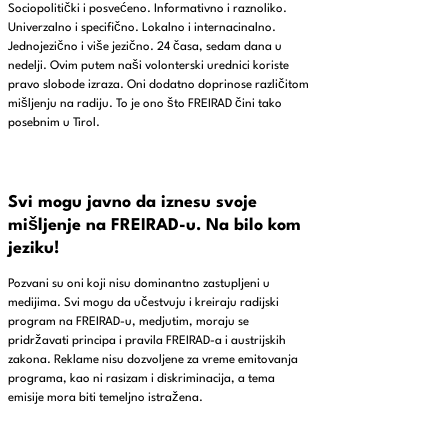
Sociopolitički i posvećeno. Informativno i raznoliko.
Univerzalno i specifično. Lokalno i internacinalno.
Jednojezično i više jezično. 24 časa, sedam dana u
nedelji. Ovim putem naši volonterski urednici koriste
pravo slobode izraza. Oni dodatno doprinose različitom
mišljenju na radiju. To je ono što FREIRAD čini tako
posebnim u Tirol.
Svi mogu javno da iznesu svoje
mišljenje na FREIRAD-u. Na bilo kom
jeziku!
Pozvani su oni koji nisu dominantno zastupljeni u
medijima. Svi mogu da učestvuju i kreiraju radijski
program na FREIRAD-u, medjutim, moraju se
pridržavati principa i pravila FREIRAD-a i austrijskih
zakona. Reklame nisu dozvoljene za vreme emitovanja
programa, kao ni rasizam i diskriminacija, a tema
emisije mora biti temeljno istražena.