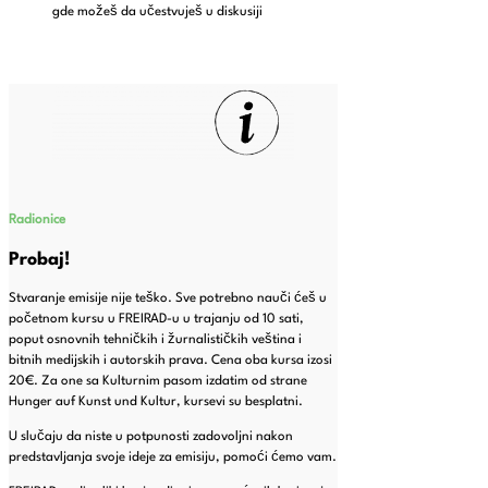
gde možeš da učestvuješ u diskusiji
Radionice
Probaj!
Stvaranje emisije nije teško. Sve potrebno nauči ćeš u
početnom kursu u FREIRAD-u u trajanju od 10 sati,
poput osnovnih tehničkih i žurnalističkih veština i
bitnih medijskih i autorskih prava. Cena oba kursa izosi
20€. Za one sa Kulturnim pasom izdatim od strane
Hunger auf Kunst und Kultur, kursevi su besplatni.
U slučaju da niste u potpunosti zadovoljni nakon
predstavljanja svoje ideje za emisiju, pomoći ćemo vam.