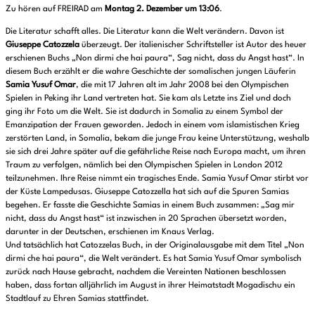
Zu hören auf FREIRAD am
Montag 2. Dezember um 13:06
.
Die Literatur schafft alles. Die Literatur kann die Welt verändern. Davon ist
Giuseppe Catozzela
überzeugt. Der italienischer Schriftsteller ist Autor des heuer
erschienen Buchs „Non dirmi che hai paura“, Sag nicht, dass du Angst hast“. In
diesem Buch erzählt er die wahre Geschichte der somalischen jungen Läuferin
Samia Yusuf Omar
, die mit 17 Jahren alt im Jahr 2008 bei den Olympischen
Spielen in Peking ihr Land vertreten hat. Sie kam als Letzte ins Ziel und doch
ging ihr Foto um die Welt. Sie ist dadurch in Somalia zu einem Symbol der
Emanzipation der Frauen geworden. Jedoch in einem vom islamistischen Krieg
zerstörten Land, in Somalia, bekam die junge Frau keine Unterstützung, weshalb
sie sich drei Jahre später auf die gefährliche Reise nach Europa macht, um ihren
Traum zu verfolgen, nämlich bei den Olympischen Spielen in London 2012
teilzunehmen. Ihre Reise nimmt ein tragisches Ende. Samia Yusuf Omar stirbt vor
der Küste Lampedusas. Giuseppe Catozzella hat sich auf die Spuren Samias
begehen. Er fasste die Geschichte Samias in einem Buch zusammen: „Sag mir
nicht, dass du Angst hast“ ist inzwischen in 20 Sprachen übersetzt worden,
darunter in der Deutschen, erschienen im Knaus Verlag.
Und tatsächlich hat Catozzelas Buch, in der Originalausgabe mit dem Titel „Non
dirmi che hai paura“, die Welt verändert. Es hat Samia Yusuf Omar symbolisch
zurück nach Hause gebracht, nachdem die Vereinten Nationen beschlossen
haben, dass fortan alljährlich im August in ihrer Heimatstadt Mogadischu ein
Stadtlauf zu Ehren Samias stattfindet.