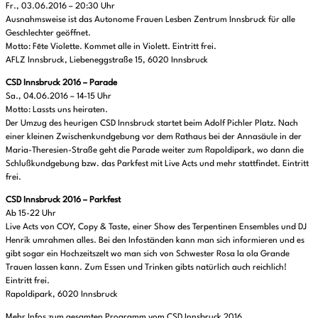
Fr., 03.06.2016 – 20:30 Uhr
Ausnahmsweise ist das Autonome Frauen Lesben Zentrum Innsbruck für alle
Geschlechter geöffnet.
Motto: Fête Violette. Kommet alle in Violett. Eintritt frei.
AFLZ Innsbruck, Liebeneggstraße 15, 6020 Innsbruck
CSD Innsbruck 2016 – Parade
Sa., 04.06.2016 – 14-15 Uhr
Motto: Lassts uns heiraten.
Der Umzug des heurigen CSD Innsbruck startet beim Adolf Pichler Platz. Nach
einer kleinen Zwischenkundgebung vor dem Rathaus bei der Annasäule in der
Maria-Theresien-Straße geht die Parade weiter zum Rapoldipark, wo dann die
Schlußkundgebung bzw. das Parkfest mit Live Acts und mehr stattfindet. Eintritt
frei.
CSD Innsbruck 2016 – Parkfest
Ab 15-22 Uhr
Live Acts von COY, Copy & Taste, einer Show des Terpentinen Ensembles und DJ
Henrik umrahmen alles. Bei den Infoständen kann man sich informieren und es
gibt sogar ein Hochzeitszelt wo man sich von Schwester Rosa la ola Grande
Trauen lassen kann. Zum Essen und Trinken gibts natürlich auch reichlich!
Eintritt frei.
Rapoldipark, 6020 Innsbruck
Mehr Infos zum gesamten Programm vom
CSD Innsbruck 2016
.