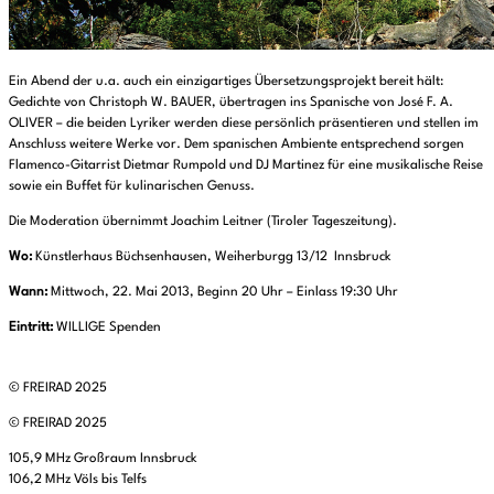
Ein Abend der u.a. auch ein einzigartiges Übersetzungsprojekt bereit hält:
Gedichte von Christoph W. BAUER, übertragen ins Spanische von José F. A.
OLIVER – die beiden Lyriker werden diese persönlich präsentieren und stellen im
Anschluss weitere Werke vor. Dem spanischen Ambiente entsprechend sorgen
Flamenco-Gitarrist Dietmar Rumpold und DJ Martinez für eine musikalische Reise
sowie ein Buffet für kulinarischen Genuss.
Die Moderation übernimmt Joachim Leitner (Tiroler Tageszeitung).
Wo:
Künstlerhaus Büchsenhausen, Weiherburgg 13/12 Innsbruck
Wann:
Mittwoch, 22. Mai 2013, Beginn 20 Uhr – Einlass 19:30 Uhr
Eintritt:
WILLIGE Spenden
© FREIRAD 2025
© FREIRAD 2025
105,9 MHz Großraum Innsbruck
106,2 MHz Völs bis Telfs