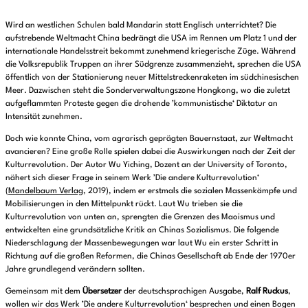
Wird an westlichen Schulen bald Mandarin statt Englisch unterrichtet? Die
aufstrebende Weltmacht China bedrängt die USA im Rennen um Platz 1 und der
internationale Handelsstreit bekommt zunehmend kriegerische Züge. Während
die Volksrepublik Truppen an ihrer Südgrenze zusammenzieht, sprechen die USA
öffentlich von der Stationierung neuer Mittelstreckenraketen im südchinesischen
Meer. Dazwischen steht die Sonderverwaltungszone Hongkong, wo die zuletzt
aufgeflammten Proteste gegen die drohende ’kommunistische‘ Diktatur an
Intensität zunehmen.
Doch wie konnte China, vom agrarisch geprägten Bauernstaat, zur Weltmacht
avancieren? Eine große Rolle spielen dabei die Auswirkungen nach der Zeit der
Kulturrevolution. Der Autor Wu Yiching, Dozent an der University of Toronto,
nähert sich dieser Frage in seinem Werk ’Die andere Kulturrevolution‘
(
Mandelbaum Verlag
, 2019), indem er erstmals die sozialen Massenkämpfe und
Mobilisierungen in den Mittelpunkt rückt. Laut Wu trieben sie die
Kulturrevolution von unten an, sprengten die Grenzen des Maoismus und
entwickelten eine grundsätzliche Kritik an Chinas Sozialismus. Die folgende
Niederschlagung der Massenbewegungen war laut Wu ein erster Schritt in
Richtung auf die großen Reformen, die Chinas Gesellschaft ab Ende der 1970er
Jahre grundlegend verändern sollten.
Gemeinsam mit dem
Übersetzer
der deutschsprachigen Ausgabe,
Ralf Ruckus
,
wollen wir das Werk ’Die andere Kulturrevolution‘ besprechen und einen Bogen