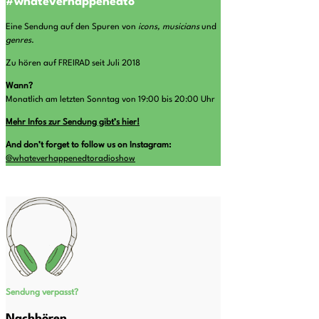
#whateverhappenedto
Eine Sendung auf den Spuren von
icons, musicians
und
genres
.
Zu hören auf FREIRAD seit Juli 2018
Wann?
Monatlich am letzten Sonntag von 19:00 bis 20:00 Uhr
Mehr Infos zur Sendung gibt’s hier!
And don’t forget to follow us on Instagram:
@whateverhappenedtoradioshow
Sendung verpasst?
Nachhören