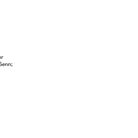
er
 Senn;