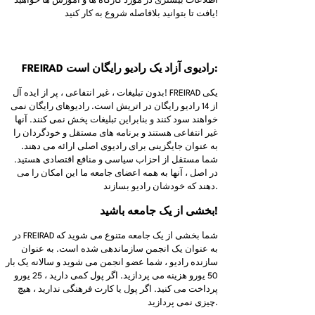
اطلاعات بیشتری در مورد کارگاه ها و آموزش ها خواهید
یافت تا بتوانید بلافاصله شروع به کار کنید!
FREIRAD رادیوی آزاد یک رادیو رایگان است:
بدون تبلیغات ، غیر انتفاعی ، پر از ایده آل! FREIRAD یکی
از 14 رادیو رایگان در اتریش است. رادیوهای رایگان نمی
خواهند سود کنند و بنابراین تبلیغات پخش نمی کنند. آنها
غیر انتفاعی هستند و برنامه های مستقل و خودگردان را
به عنوان جایگزینی برای رادیوی اصلی ارائه می دهند.
شما مستقل از احزاب سیاسی و منافع اقتصادی هستید.
در اصل ، آنها به همه اعضای جامعه ما این امکان را می
دهند که خودشان رادیو بسازند.
بخشی از یک جامعه باشید!
در FREIRAD شما بخشی از یک جامعه متنوع می شوید که
به عنوان یک انجمن سازماندهی شده است. به عنوان
سازنده رادیو ، شما عضو انجمن می شوید و سالانه یک بار
50 یورو هزینه می پردازید. اگر پول کمی دارید ، 25 یورو
پرداخت می کنید. اگر پول یا کارت فرهنگی ندارید ، هیچ
چیزی نمی پردازید.