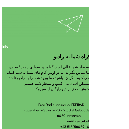
Info
راه شما به رادیو!
به نظر شما عالی است؟ یا هنوز سوالی دارید؟ سپس با
ما تماس بگیرید. ما در اولین گام های شما به شما کمک
می کنیم. نگران نباشید ، ما ورود شما را به رادیو تا حد
ممکن آسان می کنیم. و منتظر شما هستم.
خوش آمدی! رادیو رایگان اینسبروک
Free Radio Innsbruck FREIRAD
Egger-Lienz-Strasse 20 / Stöckel Gebäude
6020 Innsbruck
wir@freirad.at
+43 512/560291-0