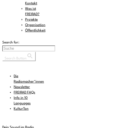
Kontakt
Was ist
FREIRAD?
Projekte
Organisation
Öffentlichkeit
Search for:
Search Button
Die
Radiomacher*innen
Newsletter
FREIRAD FAQs
Info in 10
Languages
KulturTon
Dein Sound im Radio