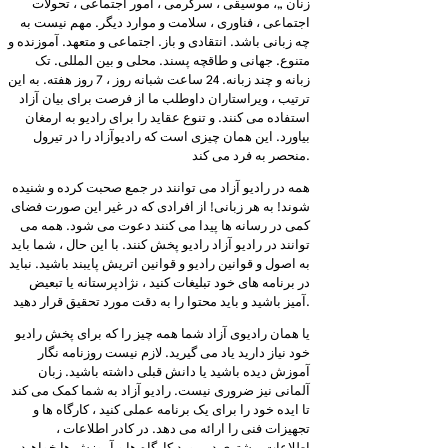
زنان „، موسیقی ، سرگرمی ، امور اجتماعی ، تحولات
اجتماعی ، فناوری ، سلامت و موارد دیگر. مهم نیست به
چه زبانی باشد. انتقادی و باز. اجتماعی و متعهد. آموزنده و
متنوع. جهانی و طاقچه پسند. محلی و بین المللی. تک
زبانه و چند زبانه. 24 ساعت شبانه روز ، 7 روز هفته. به این
ترتیب ، ویراستاران داوطلب ما از فرصت برای بیان آزاد
استفاده می کنند. و تنوع عقاید را برای رادیو به ارمغان
بیاورد. این همان چیزی است که رادیوآزاد را در تیرول
منحصر به فرد می کند.
همه در رادیو آزاد می توانند در جمع صحبت کرده و شنیده
شوند! به هر زبانی! از افرادی که در غیر این صورت فضای
کمی در رسانه ها پیدا می کنند دعوت می شود. همه می
توانند در رادیو آزاد رادیو پخش کنند. با این حال ، شما باید
به اصول و قوانین رادیو و قوانین اتریش پایبند باشید. نباید
در برنامه های خود تبلیغات کنید ، نژادپرستانه یا تبعیض
آمیز باشید و باید محتوا را به دقت مورد تحقیق قرار دهید.
یا همان رادیوی آزاد شما همه چیز را که برای پخش رادیو
خود نیاز دارید یاد می گیرید. لازم نیست روزنامه نگار
آموزش دیده باشید یا دانش قبلی داشته باشید. زبان
آلمانی نیز ضروری نیست. رادیو آزاد به شما کمک می کند
تا ایده خود را برای یک برنامه عملی کنید ، کارگاه ها و
تجهیزات فنی را ارائه می دهد. در کادر اطلاعات ،