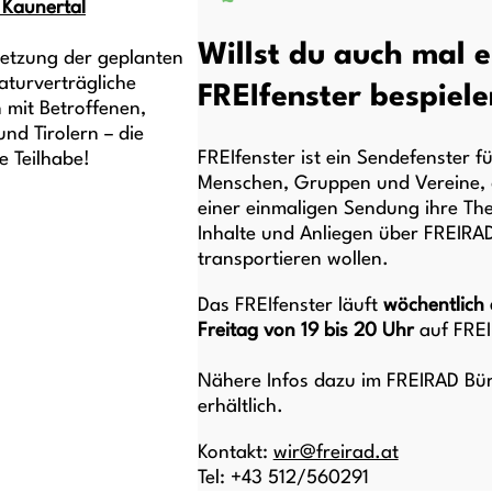
 Kaunertal
Willst du auch mal e
setzung der geplanten
aturverträgliche
FREIfenster bespiele
 mit Betroffenen,
nd Tirolern – die
FREIfenster ist ein Sendefenster fü
e Teilhabe!
Menschen, Gruppen und Vereine, d
einer einmaligen Sendung ihre Th
Inhalte und Anliegen über FREIRA
transportieren wollen.
Das FREIfenster läuft
wöchentlich
Freitag von 19 bis 20
Uhr
auf FRE
Nähere Infos dazu im FREIRAD Bü
erhältlich.
Kontakt:
wir@freirad.at
Tel: +43 512/560291