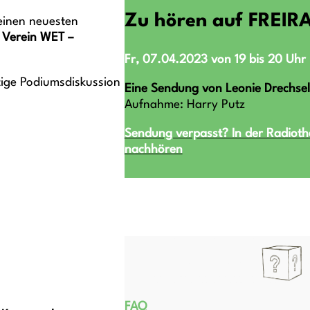
Zu hören auf FREIR
seinen neuesten
m
Verein WET –
Fr, 07.04.2023 von 19 bis 20 Uhr
ige Podiumsdiskussion
Eine Sendung von Leonie Drechsel
Aufnahme: Harry Putz
Sendung verpasst? In der Radioth
nachhören
FAQ