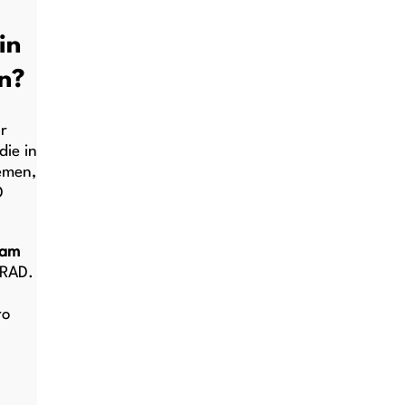
in
n?
r
ie in
emen,
D
 am
IRAD.
ro