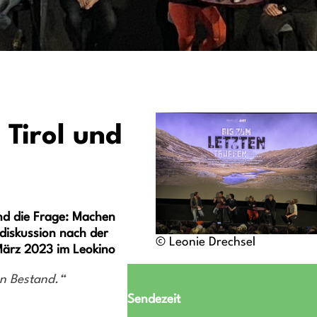
 Tirol und
nd die Frage: Machen
mdiskussion nach der
© Leonie Drechsel
März 2023
im Leokino
en Bestand.“
Sendezeit