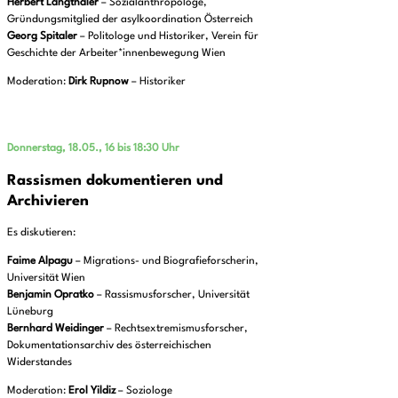
Herbert Langthaler
– Sozialanthropologe,
Gründungsmitglied der asylkoordination Österreich
Georg Spitaler
– Politologe und Historiker, Verein für
Geschichte der Arbeiter*innenbewegung Wien
Moderation:
Dirk Rupnow
– Historiker
Donnerstag, 18.05., 16 bis 18:30 Uhr
Rassismen dokumentieren und
Archivieren
Es diskutieren:
Faime Alpagu
– Migrations- und Biografieforscherin,
Universität Wien
Benjamin Opratko
– Rassismusforscher, Universität
Lüneburg
Bernhard Weidinger
– Rechtsextremismusforscher,
Dokumentationsarchiv des österreichischen
Widerstandes
Moderation:
Erol Yildiz
– Soziologe