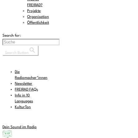
FREIRAD?
Projekte
Organisation
Öffentlichkeit
Search for:
Search Button
Die
Radiomacher*innen
Newsletter
FREIRAD FAQs
Info in 10
Languages
KulturTon
Dein Sound im Radio