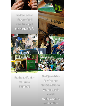
Radiomacher
Vinzenz Mell
von fm vogel
mit Vogelpfeife
Die Open-Mic-
Radio im Park –
Session am
15 Jahre
22.06.2016 im
FREIRAD
Waltherpark
wurde
aufgezeichnet
und auf fm