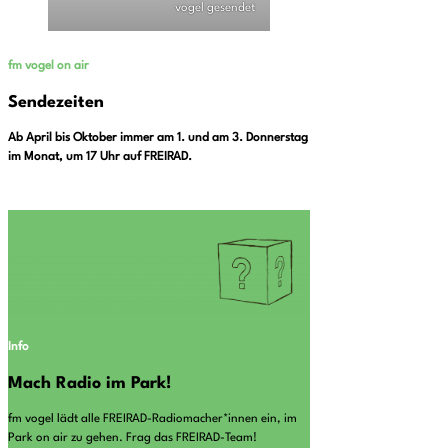
vogel gesendet
fm vogel on air
Sendezeiten
Ab April bis Oktober immer am 1. und am 3. Donnerstag
im Monat, um 17 Uhr auf FREIRAD.
Info
Mach Radio im Park!
fm vogel lädt alle FREIRAD-Radiomacher*innen ein, im
Park on air zu gehen. Frag das FREIRAD-Team!