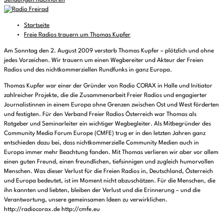
Sendungen nachhören
Startseite
Freie Radios trauern um Thomas Kupfer
Am Sonntag den 2. August 2009 verstarb Thomas Kupfer – plötzlich und ohne
jedes Vorzeichen. Wir trauern um einen Wegbereiter und Akteur der Freien
Radios und des nichtkommerziellen Rundfunks in ganz Europa.
Thomas Kupfer war einer der Gründer von Radio CORAX in Halle und Initiator
zahlreicher Projekte, die die Zusammenarbeit Freier Radios und engagierter
Journalistinnen in einem Europa ohne Grenzen zwischen Ost und West förderten
und festigten. Für den Verband Freier Radios Österreich war Thomas als
Ratgeber und Seminarleiter ein wichtiger Wegbegleiter. Als Mitbegründer des
Community Media Forum Europe (CMFE) trug er in den letzten Jahren ganz
entschieden dazu bei, dass nichtkommerzielle Community Medien auch in
Europa immer mehr Beachtung fanden. Mit Thomas verlieren wir aber vor allem
einen guten Freund, einen freundlichen, tiefsinnigen und zugleich humorvollen
Menschen. Was dieser Verlust für die Freien Radios in, Deutschland, Österreich
und Europa bedeutet, ist im Moment nicht abzuschätzen. Für die Menschen, die
ihn kannten und liebten, bleiben der Verlust und die Erinnerung – und die
Verantwortung, unsere gemeinsamen Ideen zu verwirklichen.
http://radiocorax.de http://cmfe.eu