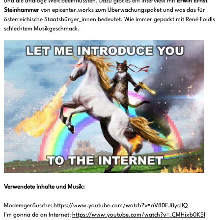
und die analoge Welt beeinflussten. Dazu gibt es ein Interview mit
Erwin Ernst
Steinhammer
von epicenter.works zum Überwachungspaket und was das für
österreichische Staatsbürger_innen bedeutet. Wie immer gepackt mit René Foidls
schlechtem Musikgeschmack.
Verwendete Inhalte und Musik:
Modemgeräusche:
https://www.youtube.com/watch?v=aV8DEJ8ydJQ
I’m gonna do an Internet:
https://www.youtube.com/watch?v=_CMHixb0KSI