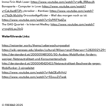
Imma Firin Mah Lazer:
https://www.youtube.com/watch?v=q4b_RRAavJA
Bonaparte – Computer in Love:
https://www.youtube.com/watch?
v=CqLAwt8T3Ps
ytcracker – #antisec:
https://www.youtube.com/watch?
v=7YoDt-MxhHg
Grossstadtgeflüster – Weil das morgen noch so ist:
https://www.youtube.com/watch?v=0sfYKFYqdZw
The GAG Quartet – le Internet Medley:
https://www.youtube.com/watch?
v=mghhLqu31cQ
Weiterführende Links:
https://epicenter.works/thema/ueberwachungspaket
https://wiki.geneseo.edu/display/cultural/Wilson+and+Peterson+%282002%29
http://derstandard.at/2000051481300/5G-Ausbau-Mobilfunker-fordern-
weniger-Netzneutralitaet-und-Konsumentenschutz
http://derstandard.at/2000045420433/Netzneutralitaet-Beschwerde-gegen-
Mobilfunker-3-eingeleitet
https://www.youtube.com/watch?v=fpbOEoRrHyU
https://www.youtube.com/watch?v=92vuuZt7wak
© FREIRAD 2025