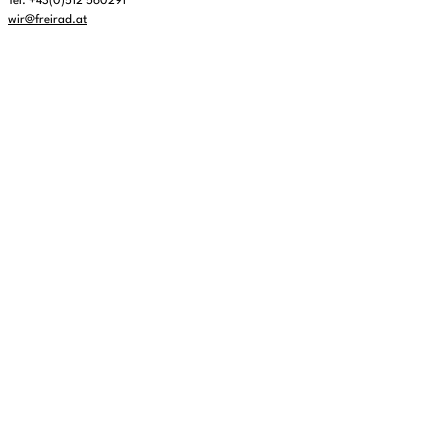
Tel. +43(0)512 560291
wir@freirad.at