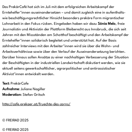
Das PrekärCafé hat sich im Juli mit dem erfolgreichen Arbeitskampf der
Erntehelfer*innen auseinandersetzen – und damit zugleich eine in aufenthalts-
wie beschäftigungsrechtlicher Hinsicht besonders prekäre Form migrantischer
Lohnarbeit in den Fokus rücken. Eingeladen haben wir dazu
Sónia Melo
, freie
Journalistin und Aktivistin der Plattform Bleiberecht aus Innsbruck, die sich seit
Jahren mit den Missständen am Schotthof beschäftigt und den Arbeitskampf der
Erntehelfer*innen solidarisch begleitet und unterstützt hat. Auf der Basis
zahlreicher Interviews mit den Arbeiter*innen wird sie über die Wohn- und
Arbeitsverhältnisse sowie über den Verlauf der Auseinandersetzung berichten.
Darüber hinaus sollen Ansätze zu einer nachhaltigen Verbesserung der Situation
der Beschäftigten in der industriellen Landwirtschaft diskutiert werden, wie sie
aktuell seitens gewerkschaftlicher, agrarpolitischer und antirassistischer
Aktivist*innen entwickelt werden.
Text
: PrekärCafe
Aufnahme
: Juliane Nagiller
Moderation
: Stefan Gritsch
http://cafe.prekaer.at/fruechte-des-zorns/
© FREIRAD 2025
© FREIRAD 2025