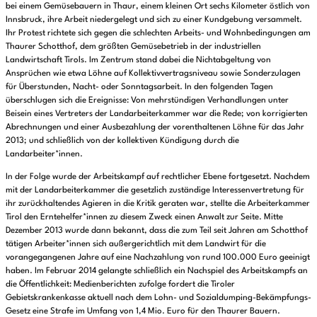
bei einem Gemüsebauern in Thaur, einem kleinen Ort sechs Kilometer östlich von
Innsbruck, ihre Arbeit niedergelegt und sich zu einer Kundgebung versammelt.
Ihr Protest richtete sich gegen die schlechten Arbeits- und Wohnbedingungen am
Thaurer Schotthof, dem größten Gemüsebetrieb in der industriellen
Landwirtschaft Tirols. Im Zentrum stand dabei die Nichtabgeltung von
Ansprüchen wie etwa Löhne auf Kollektivvertragsniveau sowie Sonderzulagen
für Überstunden, Nacht- oder Sonntagsarbeit. In den folgenden Tagen
überschlugen sich die Ereignisse: Von mehrstündigen Verhandlungen unter
Beisein eines Vertreters der Landarbeiterkammer war die Rede; von korrigierten
Abrechnungen und einer Ausbezahlung der vorenthaltenen Löhne für das Jahr
2013; und schließlich von der kollektiven Kündigung durch die
Landarbeiter*innen.
In der Folge wurde der Arbeitskampf auf rechtlicher Ebene fortgesetzt. Nachdem
mit der Landarbeiterkammer die gesetzlich zuständige Interessenvertretung für
ihr zurückhaltendes Agieren in die Kritik geraten war, stellte die Arbeiterkammer
Tirol den Erntehelfer*innen zu diesem Zweck einen Anwalt zur Seite. Mitte
Dezember 2013 wurde dann bekannt, dass die zum Teil seit Jahren am Schotthof
tätigen Arbeiter*innen sich außergerichtlich mit dem Landwirt für die
vorangegangenen Jahre auf eine Nachzahlung von rund 100.000 Euro geeinigt
haben. Im Februar 2014 gelangte schließlich ein Nachspiel des Arbeitskampfs an
die Öffentlichkeit: Medienberichten zufolge fordert die Tiroler
Gebietskrankenkasse aktuell nach dem Lohn- und Sozialdumping-Bekämpfungs-
Gesetz eine Strafe im Umfang von 1,4 Mio. Euro für den Thaurer Bauern.