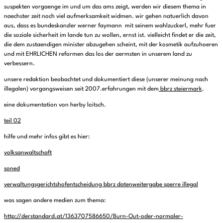
suspekten vorgaenge im und um das ams zeigt, werden wir diesem thema in
naechster zeit noch viel aufmerksamkeit widmen. wir gehen natuerlich davon
aus, dass es bundeskanzler werner faymann mit seinem wahlzuckerl, mehr fuer
die soziale sicherheit im lande tun zu wollen, ernst ist. vielleicht findet er die zeit,
die dem zustaendigen minister abzugehen scheint, mit der kosmetik aufzuhoeren
und mit EHRLICHEN reformen das los der aermsten in unserem land zu
verbessern.
unsere redaktion beobachtet und dokumentiert diese (unserer meinung nach
illegalen) vorgangsweisen seit 2007.erfahrungen mit dem
bbrz steiermark
.
eine dokumentation von herby loitsch.
teil 02
hilfe und mehr infos gibt es hier:
volksanwaltschaft
soned
verwaltungsgerichtshofentscheidung bbrz datenweitergabe sperre illegal
was sagen andere medien zum thema:
http://derstandard.at/1363707586650/Burn-Out-oder-normaler-