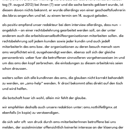
tag (9. august 2013) bei ihnen (?) war und die sache bereits geklaert wurde, ist
diesem davon nichts bekannt. er wurde allerdings von einer geschaeftsfuehrerin
des bbrzs angerufen und tel. zu einem termin am 14. august geladen.
als positiv empfand unser redakteur bei dem interview allerdings, dass nun –
angeblich – an einer rechtsbelehrung gearbeitet werden soll, an der unter
anderem auch die arbeitslosenselbsthilfeorganisationen mitarbeiten sollen. die
rechtsbelehrung soll jedem kunden sowie jeder kundin und auch jedeR
mitarbeiterIn des ams bzw. der organisationen zu deren besuch mensch vom
ams verpflichtet wird, ausgehaendigt werden. ebenso soll sich der gleiche
personenkreis ueber fuer die betroffenen sinnvolleren vorgehensweisen im und
um das ams den kopf zerbrechen. die einladungen zu diesem arbeitskreis seien
schon draussen.
weiters sollen sich alle kundInnen des ams, die glauben nicht korrekt behandelt
zu werden, an „ams-help“ wenden. fr draxl bekommt alles direkt auf den tisch
und wird helfen.
die botschaft hoer ich wohl, allein mir fehlt der glaube.
wir empfehlen deshalb auch unsere redaktion unter: ams.nothilfe@gmx.at
ebenfalls (in kopie) zu verstaendigen.
da sich sehr oft von druck durch ams-mitarbeiterInnen betroffene bei uns
melden, der sozialminister offensichtlich keinerlei interesse an der klaerung der