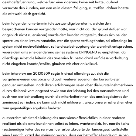
geschaeftsfuehrung, welche fuer eine klaerung keine zeit hatte, laufend
versuchte den kunden, um den es in diesem fall ging, zu treffen. dafuer haette
die zeit wohl doch gereicht.
beim folgenden ams-termin (die zustaendige beraterin, welche den
besprochenen kunden vorgeladen hatte, war nicht da. der grund dafuer war
angeblich nicht zu eruieren) wurde dem kunden mitgeteilt, das es sich bei der
sperre um einen irrtum handelte. wer die sperre verfuegt habe, sei allerdings im
system nicht nachvollziehbar. sollte diese behauptung der wahrheit entsprechen,
waere dem ams eine aenderung seines systems DRINGEND zu empfehlen. da
allerdings selbst die leiterin des ams wien fr. petra draxl auf diese vorhaltung
nicht eingehen konnte/wollte, glauben wir eher an kalkuel.
beim interview am 20130809 sagte fr draxl allerdings zu, sich die
vorgehensweisen des bbrzs und auch weiterer sogenannter kursanbieter
genauer anzusehen. nach ihren erfahrungen seien aber die kursteilnehmerInnen
durch die bank vom angebot sowie von der leistung bei den massnahmen und
auch von der behandlung durch die mitarbeiterInnen des ams begeistert oder
zumindest zufrieden. sie kann sich nicht erklaeren, wieso unsere recherchen eher
zum gegenteiligen ergebnis fuehrten.
aussserdem scheint die leitung des ams wiens offensichtlich in einer anderen
realitaet als die ams-kundInnen selbst zu leben. waehrend zb. hr. martin kainz
(zustaendiger leiter des services fuer arbeitskraefte der landesgeschaeftsstelle
wien ) und fr. draxl der meinung waren, dass der betroffene kunde am selben