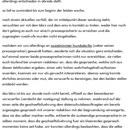
allerdings entschieden in abrede stellt.
so lief es zumindest bis zum beginn der letzten woche.
nach einem aktuellen vorfall, der im mittelpunkt dieser sendung steht,
versuchten wir mit dem bbrz und dem ams in kontakt zu treten. weder hier noch
dort gelang es auch nur eine/n pressesprecherIn zu erreichen und die
zugesagten rueckrufe wurden nicht eingehalten.
nachdem wir uns allerdings an
sozialminister hundsdorfer
(ueber seinen
pressesprecher) gewandt hatten, aenderte sich die situation ganz entschieden.
auf einmal waren beide pressesprecherinnen nicht nur erereichbar, sie riefen
auch laufend bei unserem redakteur an. dass die gespraeche, welche sich aus
diesen telefonaten ergaben, einen sehr hohen wahrheitsgehalt aufweisen
wuerden, koennen wir nur als geruecht interpretieren. ebenso wenig konnte
ehrliches ansinnen oder mut, die vorwuerfe zu bereinigen, bei den beiden stellen
entdeckt werden.
das bbrz ist bis zur stunde noch nicht bereit, offiziell zu den beweisbaren
vorwuerfen (verdacht der noetigung) stellung zu nehmen. waehrend auf der
einen seite die geschaeftsfuehrung dem datenschutzbeauftragten ein bereits
zugesagtes gespraech mit unserer redaktion mit der begruendung verweigerte,
dass sie das selber machen wollte, erklaerte die zustaendige pressesprecherin im
selben moment, dass die geschaeftsfuehrung fuer ein klaerendes gespraech
momentan keine zeit habe. wir konnten allerdings beobachten, dass die selbe