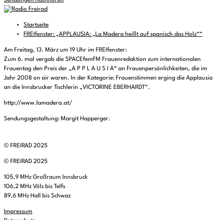
Sendungen nachhören
Startseite
FREIfenster: „APPLAUSIA: „La Madera heißt auf spanisch das Holz““
Am Freitag, 13. März um 19 Uhr im FREIfenster:
Zum 6. mal vergab die SPACEfemFM Frauenredaktion zum internationalen
Frauentag den Preis der „A P P L A U S I A“ an Frauenpersönlichkeiten, die im
Jahr 2008 on air waren. In der Kategorie: Frauenstimmen erging die Applausia
an die Innsbrucker Tischlerin „VICTORINE EBERHARDT“.
http://www.lamadera.at/
Sendungsgestaltung: Margit Happerger.
© FREIRAD 2025
© FREIRAD 2025
105,9 MHz Großraum Innsbruck
106,2 MHz Völs bis Telfs
89,6 MHz Hall bis Schwaz
Impressum