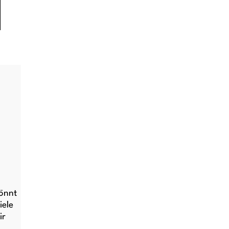
könnt
iele
ir