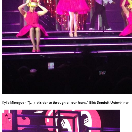
Kylie Minogue - "(...) let's dance through all our fears." Bild: Dominik Unterthiner