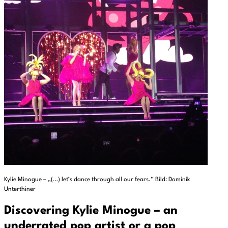
Kylie Minogue – „(…) let’s dance through all our fears.“ Bild: Dominik
Unterthiner
Discovering Kylie Minogue – an
underrated pop artist or a pop