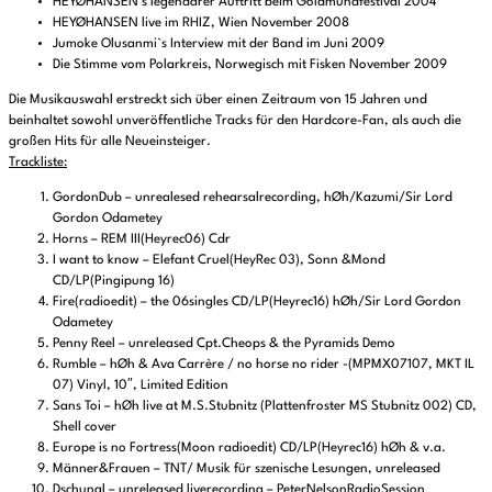
HEYØHANSEN’s legendärer Auftritt beim Goldmundfestival 2004
HEYØHANSEN live im RHIZ, Wien November 2008
Jumoke Olusanmi`s Interview mit der Band im Juni 2009
Die Stimme vom Polarkreis, Norwegisch mit Fisken November 2009
Die Musikauswahl erstreckt sich über einen Zeitraum von 15 Jahren und
beinhaltet sowohl unveröffentliche Tracks für den Hardcore-Fan, als auch die
großen Hits für alle Neueinsteiger.
Trackliste:
GordonDub – unrealesed rehearsalrecording, hØh/Kazumi/Sir Lord
Gordon Odametey
Horns – REM III(Heyrec06) Cdr
I want to know – Elefant Cruel(HeyRec 03), Sonn &Mond
CD/LP(Pingipung 16)
Fire(radioedit) – the 06singles CD/LP(Heyrec16) hØh/Sir Lord Gordon
Odametey
Penny Reel – unreleased Cpt.Cheops & the Pyramids Demo
Rumble – hØh & Ava Carrère / no horse no rider -(MPMX07107, MKT IL
07) Vinyl, 10″, Limited Edition
Sans Toi – hØh live at M.S.Stubnitz (Plattenfroster MS Stubnitz 002) CD,
Shell cover
Europe is no Fortress(Moon radioedit) CD/LP(Heyrec16) hØh & v.a.
Männer&Frauen – TNT/ Musik für szenische Lesungen, unreleased
Dschungl – unreleased liverecording – PeterNelsonRadioSession