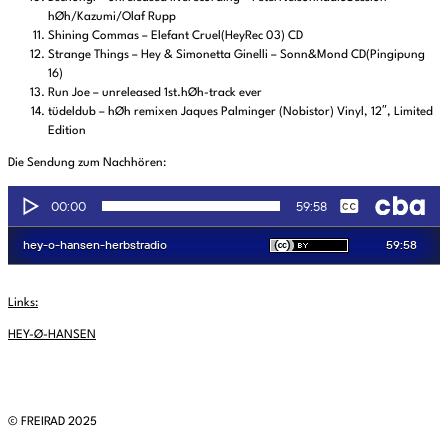
hØh/Kazumi/Olaf Rupp
Shining Commas – Elefant Cruel(HeyRec 03) CD
Strange Things – Hey & Simonetta Ginelli – Sonn&Mond CD(Pingipung
16)
Run Joe – unreleased 1st.hØh-track ever
tüdeldub – hØh remixen Jaques Palminger (Nobistor) Vinyl, 12″, Limited
Edition
Die Sendung zum Nachhören:
Links:
HEY-Ø-HANSEN
© FREIRAD 2025