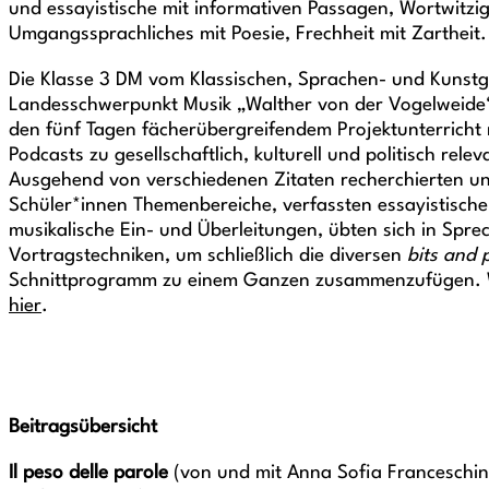
und essayistische mit informativen Passagen, Wortwitzi
Umgangssprachliches mit Poesie, Frechheit mit Zartheit.
Die Klasse 3 DM vom Klassischen, Sprachen- und Kunst
Landesschwerpunkt Musik „Walther von der Vogelweide“,
den fünf Tagen fächerübergreifendem Projektunterricht
Podcasts zu gesellschaftlich, kulturell und politisch rel
Ausgehend von verschiedenen Zitaten recherchierten und
Schüler*innen Themenbereiche, verfassten essayistische
musikalische Ein- und Überleitungen, übten sich in Spre
Vortragstechniken, um schließlich die diversen
bits and 
Schnittprogramm zu einem Ganzen zusammenzufügen. Wei
hier
.
Beitragsübersicht
Il peso delle parole
(von und mit Anna Sofia Franceschi