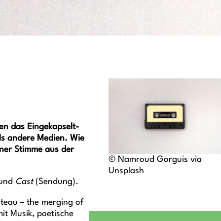
en das Eingekapselt-
als andere Medien. Wie
iner Stimme aus der
© Namroud Gorguis via
Unsplash
 und
Cast
(Sendung).
teau – the merging of
it Musik, poetische