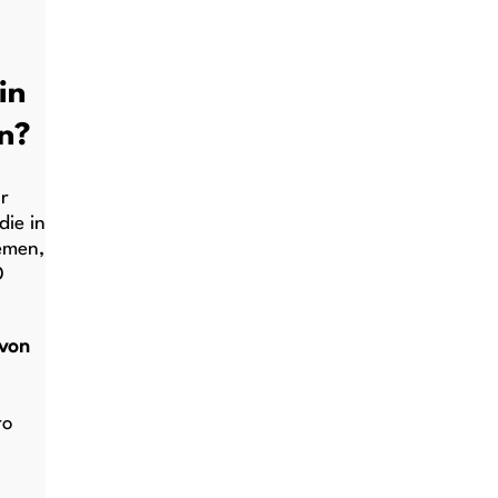
in
n?
r
ie in
emen,
D
 von
ro