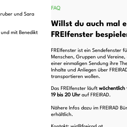
FAQ
Gruber und Sara
Willst du auch mal e
und mit Benedikt
FREIfenster bespiele
FREIfenster ist ein Sendefenster fü
Menschen, Gruppen und Vereine, d
einer einmaligen Sendung ihre Th
Inhalte und Anliegen über FREIRA
transportieren wollen.
Das FREIfenster läuft
wöchentlich
19 bis 20
Uhr
auf FREIRAD.
Nähere Infos dazu im FREIRAD Bü
erhältlich.
Kontakt:
wir@freirad.at