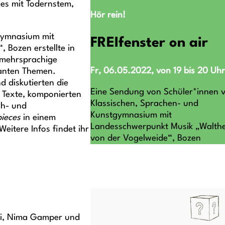
ges mit Todernstem,
Hör rein!
gymnasium mit
FREIfenster on air
 Bozen erstellte in
 mehrsprachige
Fr, 06.05.2022, von 19 bis 20 Uhr
evanten Themen.
 diskutierten die
Eine Sendung von Schüler*innen 
 Texte, komponierten
Klassischen, Sprachen- und
ch- und
Kunstgymnasium mit
pieces
in einem
Landesschwerpunkt Musik „Walth
tere Infos findet ihr
von der Vogelweide“, Bozen
ni, Nima Gamper und