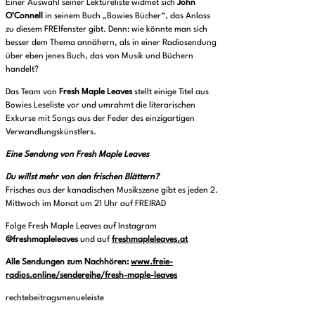
Einer Auswahl seiner Lektüreliste widmet sich
John
O’Connell
in seinem Buch „Bowies Bücher“, das Anlass
zu diesem FREIfenster gibt. Denn: wie könnte man sich
besser dem Thema annähern, als in einer Radiosendung
über eben jenes Buch, das von Musik und Büchern
handelt?
Das Team von
Fresh Maple Leaves
stellt einige Titel aus
Bowies Leseliste vor und umrahmt die literarischen
Exkurse mit Songs aus der Feder des einzigartigen
Verwandlungskünstlers.
Eine Sendung von Fresh Maple Leaves
Du willst mehr von den frischen Blättern?
Frisches aus der kanadischen Musikszene gibt es jeden 2.
Mittwoch im Monat um 21 Uhr auf FREIRAD
Folge Fresh Maple Leaves auf Instagram
@freshmapleleaves
und auf
freshmapleleaves.at
Alle Sendungen zum Nachhören:
www.freie-
radios.online/sendereihe/fresh-maple-leaves
rechtebeitragsmenueleiste