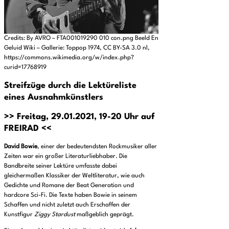
Credits: By AVRO – FTA001019290 010 con.png Beeld En
Geluid Wiki – Gallerie: Toppop 1974, CC BY-SA 3.0 nl,
https://commons.wikimedia.org/w/index.php?
curid=17768919
Streifzüge durch die Lektüreliste
eines Ausnahmkünstlers
>> Freitag, 29.01.2021, 19-20 Uhr auf
FREIRAD <<
David Bowie
, einer der bedeutendsten Rockmusiker aller
Zeiten war ein großer Literaturliebhaber. Die
Bandbreite seiner Lektüre umfasste dabei
gleichermaßen Klassiker der Weltliteratur, wie auch
Gedichte und Romane der Beat Generation und
hardcore Sci-Fi. Die Texte haben Bowie in seinem
Schaffen und nicht zuletzt auch Erschaffen der
Kunstfigur
Ziggy Stardust
maßgeblich geprägt.