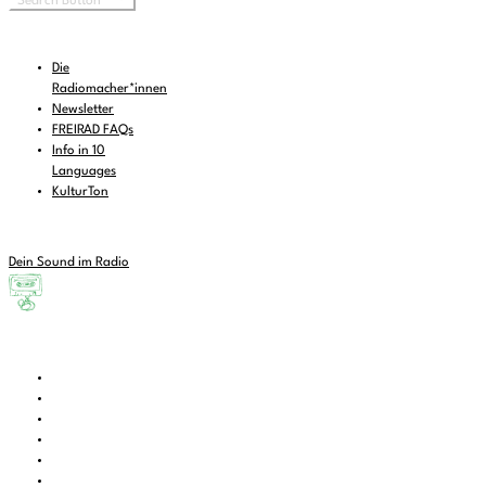
Search Button
Die
Radiomacher*innen
Newsletter
FREIRAD FAQs
Info in 10
Languages
KulturTon
Dein Sound im Radio