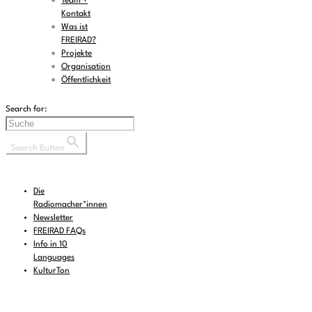
Team +
Kontakt
Was ist
FREIRAD?
Projekte
Organisation
Öffentlichkeit
Search for:
Search Button
Die
Radiomacher*innen
Newsletter
FREIRAD FAQs
Info in 10
Languages
KulturTon