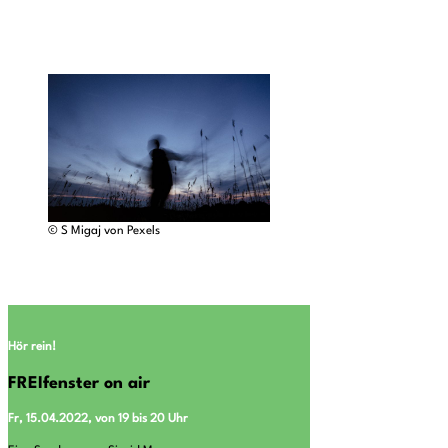
© S Migaj von Pexels
Hör rein!
FREIfenster on air
Fr, 15.04.2022, von 19 bis 20 Uhr