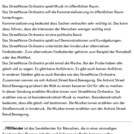
Das StreetNoise Orchestra spielt Musik im öffentlichen Raum.
Das StreetNoise Orchestra will die Kommerzialisierung im öffentlichen Raum
hinterfragen.
Kommerzialisierung bedeutet dass Sachen verkaufen sehr wichtig ist. Das kann
dazu führen, dass die Interessen der Menschen weniger wichtig sind.
Das StreetNoise Orchestra ist eine politische Band.
Das StreetNoise Orchestra spielt auf Demonstrationen und Kundgebungen.
Das StreetNoise Orchestra unterstützt den Innsbrucker alternativen
Festkalender. Zum alternativen Festkalender gehören zum Beispiel der Romaball
oder das Weltfest.
Das StreetNoise Orchestra probt eimal die Woche. Bei der Probe haben alle
gleich viel zu sagen. Es gibt keine Anführerin. Es gibt auch keinen Anführer.
In anderen Städten gibt es auch Bandas wie das StreetNoise Orchestra.
Zusammen nennen sie sich Activist Street Band Bewegung. Die Activist Street
Band Bewegung probiert die Welt zu einem besseren Ort für alle zu machen.
In dieser Sendung erzählen Musiker:innen vom StreetNoise Orchestra. Sie
erzählen wie es ist basisdemokratisch Musik zu machen. Basisdemokratisch
bedeutet, dass alle gleich viel bestimmen. Die Musiker:innen erzählen von der
Straßenmusik in Innsbruck. Die Musiker:innen erzählen von der Activist Street
Band Bewegung.
…
FREIfenster
ist das Sendefenster für Menschen, die in einer einmaligen