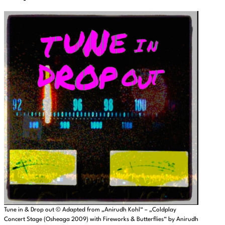
Tune in & Drop out © Adapted from „Anirudh Kohl“ – „Coldplay
Concert Stage (Osheaga 2009) with Fireworks & Butterflies“ by Anirudh