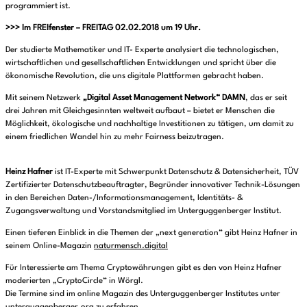
programmiert ist.
>>> Im FREIfenster – FREITAG 02.02.2018 um 19 Uhr.
Der studierte Mathematiker und IT- Experte analysiert die technologischen,
wirtschaftlichen und gesellschaftlichen Entwicklungen und spricht über die
ökonomische Revolution, die uns digitale Plattformen gebracht haben.
Mit seinem Netzwerk
„Digital Asset Management Network“ DAMN
, das er seit
drei Jahren mit Gleichgesinnten weltweit aufbaut – bietet er Menschen die
Möglichkeit, ökologische und nachhaltige Investitionen zu tätigen, um damit zu
einem friedlichen Wandel hin zu mehr Fairness beizutragen.
Heinz Hafner
ist IT-Experte mit Schwerpunkt Datenschutz & Datensicherheit, TÜV
Zertifizierter Datenschutzbeauftragter, Begründer innovativer Technik-Lösungen
in den Bereichen Daten-/Informationsmanagement, Identitäts- &
Zugangsverwaltung und Vorstandsmitglied im Unterguggenberger Institut.
Einen tieferen Einblick in die Themen der „next generation“ gibt Heinz Hafner in
seinem Online-Magazin
naturmensch.digital
Für Interessierte am Thema Cryptowährungen gibt es den von Heinz Hafner
moderierten „CryptoCircle“ in Wörgl.
Die Termine sind im online Magazin des Unterguggenberger Institutes unter