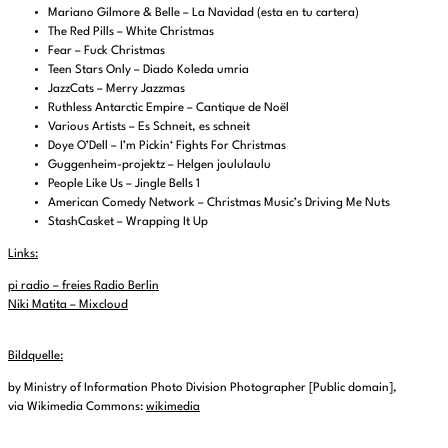
Mariano Gilmore & Belle – La Navidad (esta en tu cartera)
The Red Pills – White Christmas
Fear – Fuck Christmas
Teen Stars Only – Diado Koleda umria
JazzCats – Merry Jazzmas
Ruthless Antarctic Empire – Cantique de Noël
Various Artists – Es Schneit, es schneit
Doye O’Dell – I’m Pickin‘ Fights For Christmas
Guggenheim-projektz – Helgen joululaulu
People Like Us – Jingle Bells 1
American Comedy Network – Christmas Music’s Driving Me Nuts
StashCasket – Wrapping It Up
Links:
pi radio – freies Radio Berlin
Niki Matita – Mixcloud
Bildquelle:
by Ministry of Information Photo Division Photographer [Public domain],
via Wikimedia Commons:
wikimedia