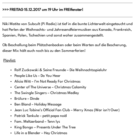
>>> FREITAG 15.12.2017 um 19 Uhr im FREIfenster!
Niki Matita von Subcult (Pi Radio) ist tief in die bunte Lichterwelt eingetaucht und
hat Perlen der Weihnachts- und Jahresendfeiermusiken aus Kanada, Frankreich,
Spanien, Polen, Tschechien und sonst woher zusammengestellt.
Ob Beschallung beim Plätzchenbacken oder beim Warten auf die Bescherung,
dieser Mix hält auch noch bis zu den Sommerferien!
Playlist:
Rolf Zuckowski & Seine Freunde – Die Weihnachtsspieluhr
People Like Us – Do You Hear
Alicia Witt – I’m Not Ready For Christmas
Center of The Universe – Christmas Calamity
The Swingle Singers – Christmas Medley
Brûlure – Dinde
Ben Bland – Holiday Message
Jean Luc Tobine’s Official Fan Club – Merry Xmas (War isn’t Over)
Patrick Tankule – petit papa noël
Fam. Meltzerband – Tenn lys
King Bongo – Presents Under The Tree
Life in a Blender – Hey Christmas