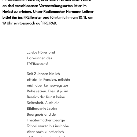
mittlerweile in Pension, aber kein bisschen leise. Gleich
an drei verschiedenen Veranstaltungsorten ist er im
Herbst zu erleben. Unser Radiomacher Hermann Leitner
bittet ihn ins FREIfenster und führt mit ihm am 10.11. um
19 Uhr ein Gespräch auf FREIRAD.
„Liebe Hörer und
Hörerinnen des
FREIfensters!
Seit 2 Jahren bin ich
offiziell in Pension, möchte
mich aber keineswegs zur
Ruhe setzen. Dies ist ja im
Bereich der Kunst keine
Seltenheit. Auch die
Bildhauerin Louise
Bourgeois und der
Theatermacher George
Tabori waren bis ins hohe
Alter noch künstlerisch