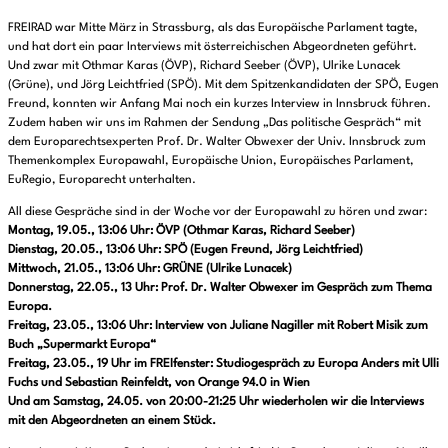
FREIRAD war Mitte März in Strassburg, als das Europäische Parlament tagte,
und hat dort ein paar Interviews mit österreichischen Abgeordneten geführt.
Und zwar mit Othmar Karas (ÖVP), Richard Seeber (ÖVP), Ulrike Lunacek
(Grüne), und Jörg Leichtfried (SPÖ). Mit dem Spitzenkandidaten der SPÖ, Eugen
Freund, konnten wir Anfang Mai noch ein kurzes Interview in Innsbruck führen.
Zudem haben wir uns im Rahmen der Sendung „Das politische Gespräch“ mit
dem Europarechtsexperten Prof. Dr. Walter Obwexer der Univ. Innsbruck zum
Themenkomplex Europawahl, Europäische Union, Europäisches Parlament,
EuRegio, Europarecht unterhalten.
All diese Gespräche sind in der Woche vor der Europawahl zu hören und zwar:
Montag, 19.05., 13:06 Uhr: ÖVP (Othmar Karas, Richard Seeber)
Dienstag, 20.05., 13:06 Uhr: SPÖ (Eugen Freund, Jörg Leichtfried)
Mittwoch, 21.05., 13:06 Uhr: GRÜNE (Ulrike Lunacek)
Donnerstag, 22.05., 13 Uhr: Prof. Dr. Walter Obwexer im Gespräch zum Thema
Europa.
Freitag, 23.05., 13:06 Uhr: Interview von Juliane Nagiller mit Robert Misik zum
Buch „Supermarkt Europa“
Freitag, 23.05.,
19 Uhr im FREIfenster: Studiogespräch zu Europa Anders mit Ulli
Fuchs und Sebastian Reinfeldt, von Orange 94.0 in Wien
Und am Samstag, 24.05. von 20:00-21:25 Uhr wiederholen wir die Interviews
mit den Abgeordneten an einem Stück.