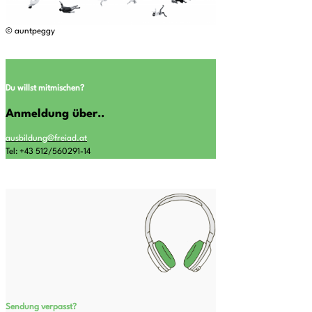
© auntpeggy
Du willst mitmischen?
Anmeldung über..
ausbildung@freiad.at
Tel: +43 512/560291-14
Sendung verpasst?