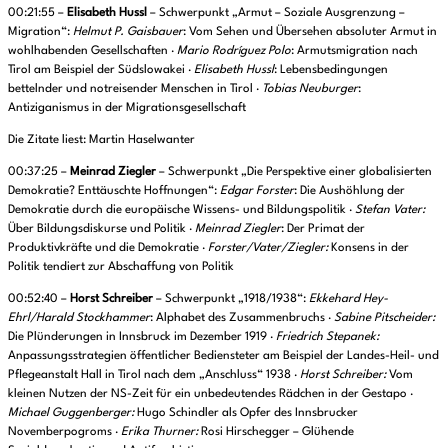
00:21:55 –
Elisabeth Hussl
– Schwerpunkt „Armut – Soziale Ausgrenzung –
Migration“:
Helmut P. Gaisbauer
: Vom Sehen und Übersehen absoluter Armut in
wohlhabenden Gesellschaften ·
Mario Rodríguez Polo
: Armutsmigration nach
Tirol am Beispiel der Südslowakei ·
Elisabeth Hussl
: Lebensbedingungen
bettelnder und notreisender Menschen in Tirol ·
Tobias Neuburger
:
Antiziganismus in der Migrationsgesellschaft
Die Zitate liest: Martin Haselwanter
00:37:25 –
Meinrad Ziegler
– Schwerpunkt „Die Perspektive einer globalisierten
Demokratie? Enttäuschte Hoffnungen“:
Edgar Forster
: Die Aushöhlung der
Demokratie durch die europäische Wissens- und Bildungspolitik ·
Stefan Vater:
Über Bildungsdiskurse und Politik ·
Meinrad Ziegler
: Der Primat der
Produktivkräfte und die Demokratie ·
Forster/Vater/Ziegler:
Konsens in der
Politik tendiert zur Abschaffung von Politik
00:52:40 –
Horst Schreiber
– Schwerpunkt „1918/1938“:
Ekkehard Hey-
Ehrl/Harald Stockhammer
: Alphabet des Zusammenbruchs ·
Sabine Pitscheider:
Die Plünderungen in Innsbruck im Dezember 1919 ·
Friedrich Stepanek:
Anpassungsstrategien öffentlicher Bediensteter am Beispiel der Landes-Heil- und
Pflegeanstalt Hall in Tirol nach dem „Anschluss“ 1938 ·
Horst Schreiber:
Vom
kleinen Nutzen der NS-Zeit für ein unbedeutendes Rädchen in der Gestapo ·
Michael Guggenberger:
Hugo Schindler als Opfer des Innsbrucker
Novemberpogroms ·
Erika Thurner:
Rosi Hirschegger – Glühende