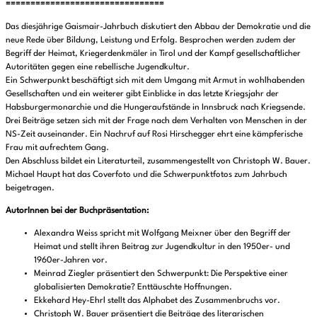
================================
Das diesjährige Gaismair-Jahrbuch diskutiert den Abbau der Demokratie und die
neue Rede über Bildung, Leistung und Erfolg. Besprochen werden zudem der
Begriff der Heimat, Kriegerdenkmäler in Tirol und der Kampf gesellschaftlicher
Autoritäten gegen eine rebellische Jugendkultur.
Ein Schwerpunkt beschäftigt sich mit dem Umgang mit Armut in wohlhabenden
Gesellschaften und ein weiterer gibt Einblicke in das letzte Kriegsjahr der
Habsburgermonarchie und die Hungeraufstände in Innsbruck nach Kriegsende.
Drei Beiträge setzen sich mit der Frage nach dem Verhalten von Menschen in der
NS-Zeit auseinander. Ein Nachruf auf Rosi Hirschegger ehrt eine kämpferische
Frau mit aufrechtem Gang.
Den Abschluss bildet ein Literaturteil, zusammengestellt von Christoph W. Bauer.
Michael Haupt hat das Coverfoto und die Schwerpunktfotos zum Jahrbuch
beigetragen.
AutorInnen bei der Buchpräsentation:
Alexandra Weiss spricht mit Wolfgang Meixner über den Begriff der
Heimat und stellt ihren Beitrag zur Jugendkultur in den 1950er- und
1960er-Jahren vor.
Meinrad Ziegler präsentiert den Schwerpunkt: Die Perspektive einer
globalisierten Demokratie? Enttäuschte Hoffnungen.
Ekkehard Hey-Ehrl stellt das Alphabet des Zusammenbruchs vor.
Christoph W. Bauer präsentiert die Beiträge des literarischen