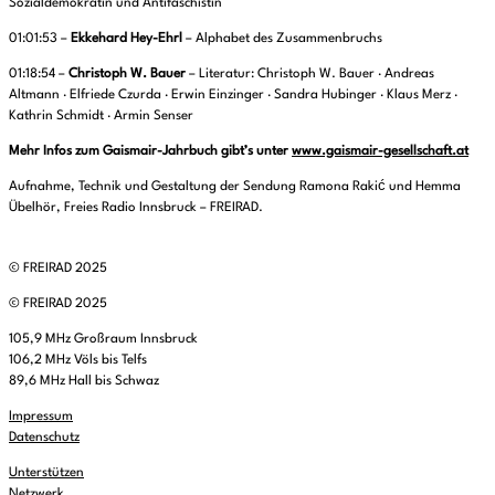
Sozialdemokratin und Antifaschistin
01:01:53 –
Ekkehard Hey-Ehrl
– Alphabet des Zusammenbruchs
01:18:54 –
Christoph W. Bauer
– Literatur: Christoph W. Bauer · Andreas
Altmann · Elfriede Czurda · Erwin Einzinger · Sandra Hubinger · Klaus Merz ·
Kathrin Schmidt · Armin Senser
Mehr Infos zum Gaismair-Jahrbuch gibt’s unter
www.gaismair-gesellschaft.at
Aufnahme, Technik und Gestaltung der Sendung Ramona Rakić und Hemma
Übelhör, Freies Radio Innsbruck – FREIRAD.
© FREIRAD 2025
© FREIRAD 2025
105,9 MHz Großraum Innsbruck
106,2 MHz Völs bis Telfs
89,6 MHz Hall bis Schwaz
Impressum
Datenschutz
Unterstützen
Netzwerk