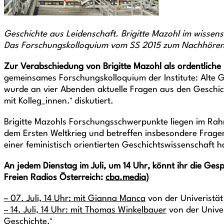
Geschichte aus Leidenschaft. Brigitte Mazohl im wissens
Das Forschungskolloquium vom SS 2015 zum Nachhöre
Zur Verabschiedung von Brigitte Mazohl als ordentliche 
gemeinsames Forschungskolloquium der Institute: Alte Ge
wurde an vier Abenden aktuelle Fragen aus den Geschich
mit Kolleg_innen.‘ diskutiert.
Brigitte Mazohls Forschungsschwerpunkte liegen im Rahm
dem Ersten Weltkrieg und betreffen insbesondere Fragen
einer feministisch orientierten Geschichtswissenschaft h
An jedem Dienstag im Juli, um 14 Uhr, könnt ihr die Ge
Freien Radios Österreich:
cba.media
)
– 07. Juli, 14 Uhr: mit Gianna Manca
von der Univeristät
– 14. Juli, 14 Uhr: mit Thomas Winkelbauer
von der Univer
Geschichte.‘