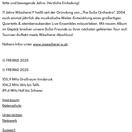
fette und bewegende Jahre. Herzliche Einladung!
11 Jahre Wäscherei P heißt seit der Gründung von „The Duša Orchestra“ 2004
auch einmal jährlich die musikalische Weiter-Entwicklung eines großartigen
Quartetts & atemberaubenden Live-Ensembles mitzuerleben. Mit neuem Album
im Gepäck brechen unsere Duša-Freunde zu ihrer nächsten gefeierten Tour auf:
Tournee-Auftakt meets Wäscherei-Abschluss!
Nähere Infos unter
www.waescherei-p.at
.
© FREIRAD 2025
© FREIRAD 2025
105,9 MHz Großraum Innsbruck
106,2 MHz Völs bis Telfs
89,6 MHz Hall bis Schwaz
Impressum
Datenschutz
Unterstützen
Netzwerk
Support