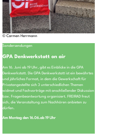
© Carmen Herrmann
Sondersendungen
GPA Denkwerkstatt on air
Am 16. Juni ab 19 Uhr, gibt es Einblicke in die GPA
Denkwerkstatt. Die GPA Denkwerkstatt ist ein bewährtes
und jährliches Format, in dem die Gewerkschaft für
Privatangestellte sich 3 unterschiedlichen Themen
widmet und Fachvorträge mit anschließender Diskussion
bzw. Fragenbeantwortung organisiert. FREIRAD freut
sich, die Veranstaltung zum Nachhören anbieten zu
dürfen.
Am Montag den 16.06.ab 19 Uhr