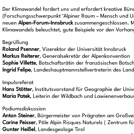
Der Klimawandel fordert uns und erfordert kreative Bünd
(Forschungsschwerpunkt ’Alpiner Raum – Mensch und Umw
neuen
Alpen-Forum-Innsbruck
zusammengeschlossen. Mi
Klimawandels beleuchtet, gute Beispiele vor den Vorhan
Begrüßung
Roland Psenner
, Vizerektor der Universität Innsbruck
Markus Reiterer
, Generalsekretär der Alpenkonvention
Sophie Villette
, Botschaftsrätin der französischen Botsc
Ingrid Felipe
, Landeshauptmannstellvertreterin des Lande
Impulsreferat
Hans Stötter
, Institutsvorstand für Geographie der Univ
Maria Patek
, Leiterin der Wildbach und Lawienenverbau
Podiumsdiskussion
Anton Steiner
, Bürgermeister von Prägraten am Großve
Carine Peisser
, Pôle Alpin Risques Naturels ( Zentrum fü
Gunter Heißel
, Landesgeologe Tirol