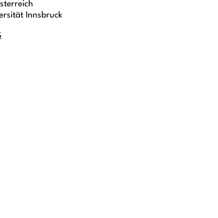
sterreich
ersität Innsbruck
S