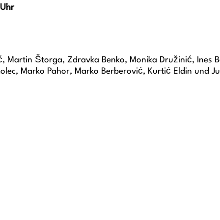
 Uhr
vić, Martin Štorga, Zdravka Benko, Monika Družinić, Ines 
lec, Marko Pahor, Marko Berberović, Kurtić Eldin und Jur