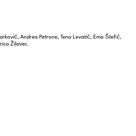
Barković, Andrea Petrone, Tena Levatić, Ema Štefić,
ica Žilavec.