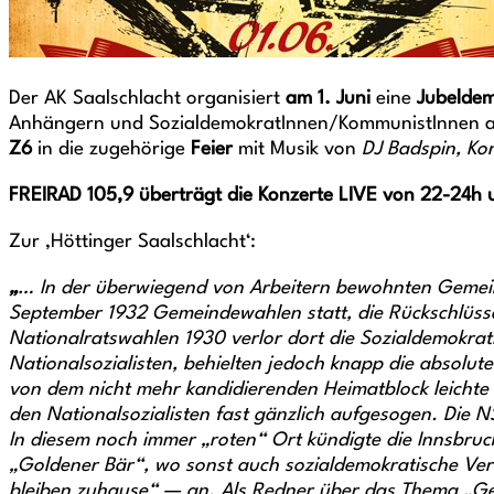
Der AK Saalschlacht organisiert
am 1. Juni
eine
Jubelde
Anhängern und SozialdemokratInnen/KommunistInnen a
Z6
in die zugehörige
Feier
mit Musik von
DJ Badspin, Ko
FREIRAD 105,9 überträgt die Konzerte LIVE von 22-24h
Zur ‚Höttinger Saalschlacht‘:
„
… In der überwiegend von Arbeitern bewohnten Gemeinde 
September 1932 Gemeindewahlen statt, die Rückschlüsse
Nationalratswahlen 1930 verlor dort die Sozialdemokrat
Nationalsozialisten, behielten jedoch knapp die absolute
von dem nicht mehr kandidierenden Heimatblock leichte
den Nationalsozialisten fast gänzlich aufgesogen. Die
In diesem noch immer „roten“ Ort kündigte die Innsbruck
„Goldener Bär“, wo sonst auch sozialdemokratische Ver
bleiben zuhause“ — an. Als Redner über das Thema „Geb