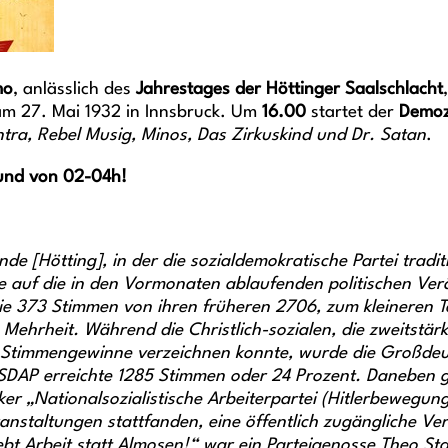
mo
, anlässlich des
Jahrestages der Höttinger Saalschlacht
m 27. Mai 1932 in Innsbruck. Um
16.00
startet der
Demo
ntra, Rebel Musig, Minos, Das Zirkuskind und Dr. Satan
.
 und von 02-04h!
[Hötting], in der die sozialdemokratische Partei traditi
 auf die in den Vormonaten ablaufenden politischen Ver
ie 373 Stimmen von ihren früheren 2706, zum kleineren Te
 Mehrheit. Während die Christlich-sozialen, die zweitstär
 Stimmengewinne verzeichnen konnte, wurde die Großdeuts
 NSDAP erreichte 1285 Stimmen oder 24 Prozent. Daneben
er „Nationalsozialistische Arbeiterpartei (Hitlerbewegun
anstaltungen stattfanden, eine öffentlich zugängliche 
t Arbeit statt Almosen!“ war ein Parteigenosse Theo Sta