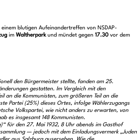
, einem blutigen Aufeinandertreffen von NSDAP-
zug
im
Waltherpark
und mündet gegen
17.30
vor dem
onell den Bürgermeister stellte, fanden am 25.
änderungen gestatten. Im Vergleich mit den
il an die Kommunisten, zum größeren Teil an die
kste Partei (25%) dieses Ortes, infolge Wählerzugangs
che Volkspartei, wie nicht anders zu erwarten, von
 gab es insgesamt 148 Kommunisten.
g)“ für den 27. Mai 1932, 8 Uhr abends im Gasthof
Versammlung — jedoch mit dem Einladungsvermerk „Juden
dler aus Salzburg ausersehen. Wie die