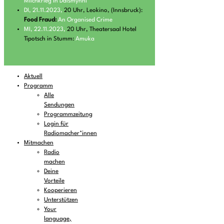
Milchkrieg in Dalsmynni
DI, 21.11.2023,
20 Uhr, Leokino, (Innsbruck):
Food Fraud:
An Organised Crime
MI, 22.11.2023,
20 Uhr, Theatersaal Hotel
Tipotsch in Stumm:
Amuka
Aktuell
Programm
Alle
Sendungen
Programmzeitung
Login für
Radiomacher*innen
Mitmachen
Radio
machen
Deine
Vorteile
Kooperieren
Unterstützen
Your
language,