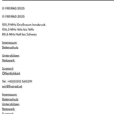
© FREIRAD 2025
00:00
-
01:00
FREIRAD Musik
© FREIRAD 2025
01:00
-
06:00
Quiet is the new Loud
105,9 MHz Großraum Innsbruck
06:00
-
07:00
Sounds of Ukraine
106,2 MHz Völs bis Telfs
07:00
-
08:00
DEMOCRACY NOW!
89,6 MHz Hall bis Schwaz
08:00
-
08:16
Vorgekostet
(wdh.)
Impressum
Datenschutz
08:16
-
09:00
Musik zum Aufstehen oder Liegenbleiben
Unterstützen
09:00
-
11:00
ReMix
(wdh.)
Netzwerk
11:00
-
11:06
BBC News
Support
Öffentlichkeit
11:06
-
12:00
FREIRAD Musik
Tel. +43(0)512 560291
12:00
-
13:00
Radio Stimme
wir@freirad.at
13:00
-
13:06
BBC News
Impressum
13:06
-
14:00
FREIRAD Musik
Datenschutz
Unterstützen
14:00
-
15:00
Open Art
Netzwerk