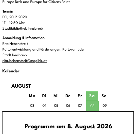
Europe Desk und Europe for Citizens Point
Termin
DO, 20.2.2020
17 – 19:30 Uhr
Stadtbibliothek Innsbruck
Anmeldung & Information
Rita Hebenstreit
Kulturentwicklung und Förderungen, Kulturamt der
Stadt Innsbruck
rita.hebenstreit@magibk.at
Kalender
AUGUST
Mo
Di
Mi
Do
Fr
Sa
So
03
04
05
06
07
09
08
Programm am 8. August 2026
Programm