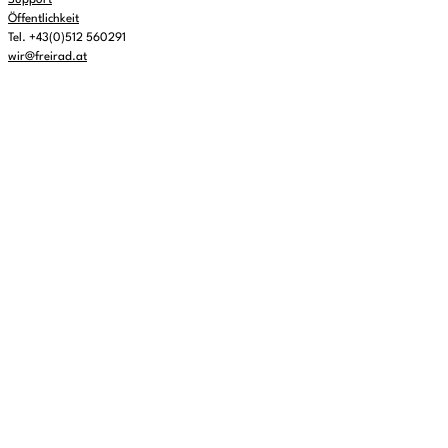
Support
Representation matters. Celebrating female
15:00
-
16:00
artists
Öffentlichkeit
Tel. +43(0)512 560291
16:00
-
17:00
Notre foi
wir@freirad.at
17:00
-
18:00
Wasabi Fever
18:00
-
19:00
Fresh Music Radio
19:00
-
20:00
mondiale culture plus - Kultur aus aller Welt
20:00
-
21:00
Geburtskanal
21:00
-
23:00
FREIRAD Musik
23:00
-
00:00
#Nachtigall - Musik aus dem Briefkasten