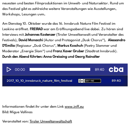
neuesten und besten Filmproduktionen im Umwelt- und Natursektor. Rund um
das Festival gibt es zahlreiche weitere Veranstaltungen wie Ausstellungen,
Workshops, Lesungen uvm
.
Am Dienstag 10. Oktober wurde das 16. Innsbruck Nature Film Festival im
Leokino eröffnet.
FREIRAD
war am Eröffnungsabend live dabei. Zu hören sind
Interviews mit
Johannes Kostenzer
(Tiroler Umweltanwalt und Veranstalter des
Festivals),
David Monacchi
(Autor und Protagonist „Dusk Chorus“),
Alessandro
D’Emilia
(Regisseur „Dusk Chorus“,
Markus Koschuh
(Poetry Slammer und
Moderator „Energie Slam“) und
Franz Xaver Gruber
(Stadtrat Innsbruck).
Durch den Abend führten: Anna Greissing und Georg Rainalter
Informationen findet ihr unter dem Link
www.inff.eu
Bild: Migue Vallinas
Veranstaltet von:
Tiroler Umweltanwaltschaft