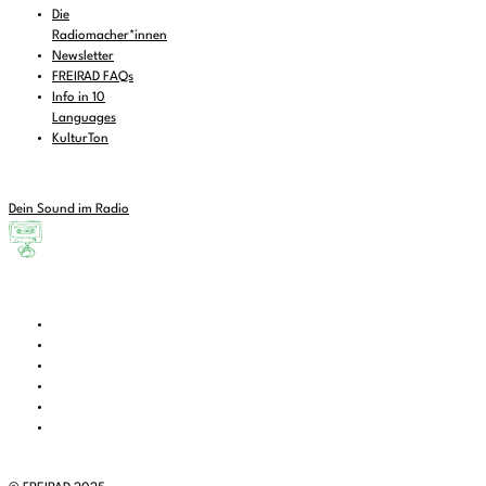
Die
Radiomacher*innen
Newsletter
FREIRAD FAQs
Info in 10
Languages
KulturTon
Dein Sound im Radio