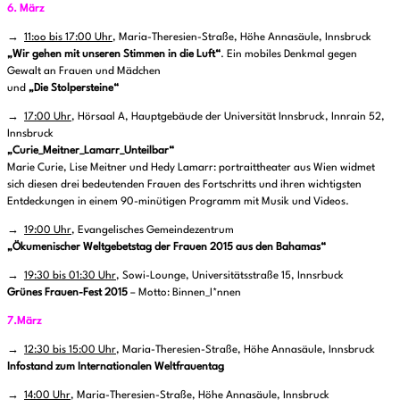
6. März
→
11:oo bis 17:00 Uhr
, Maria-Theresien-Straße, Höhe Annasäule, Innsbruck
„Wir gehen mit unseren Stimmen in die Luft“
. Ein mobiles Denkmal gegen
Gewalt an Frauen und Mädchen
und
„Die Stolpersteine“
→
17:00 Uhr
, Hörsaal A, Hauptgebäude der Universität Innsbruck, Innrain 52,
Innsbruck
„Curie_Meitner_Lamarr_Unteilbar“
Marie Curie, Lise Meitner und Hedy Lamarr: portraittheater aus Wien widmet
sich diesen drei bedeutenden Frauen des Fortschritts und ihren wichtigsten
Entdeckungen in einem 90-minütigen Programm mit Musik und Videos.
→
19:00 Uhr
, Evangelisches Gemeindezentrum
„Ökumenischer Weltgebetstag der Frauen 2015 aus den Bahamas“
→
19:30 bis 01:30 Uhr
, Sowi-Lounge, Universitätsstraße 15, Innsrbuck
Grünes Frauen-Fest 2015
– Motto: Binnen_I*nnen
7.März
→
12:30 bis 15:00 Uhr
, Maria-Theresien-Straße, Höhe Annasäule, Innsbruck
Infostand zum Internationalen Weltfrauentag
→
14:00 Uhr
, Maria-Theresien-Straße, Höhe Annasäule, Innsbruck