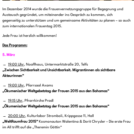
Im Dezember 2014 wurde die Frauenvernetzungsgruppe für Begegnung und
Austausch gegründet, um miteinander ins Gespräch zu kommen, sich
gegenseitig zu unterstützen und um gemeinsame Aktivitäten zu planen – so auch
zum internationalen Frauentag 2015.
Jede Frau ist herzlich willkommen!
Das Programm:
5. März
→
19:00 Uhr
, Noaflhaus, Untermarktstraße 20, Telfs
„Zwischen Sichtbarkeit und Unsichtbarkeit. Migrantinnen als sichtbare
Akteurinnen“
→
19:00 Uhr
, Pfarrsaal Axams
„Ökumenischer Weltgebetstag der Frauen 2015 aus den Bahamas“
→
19:15 Uhr
, Pfrarrkirche Pradl
„Ökumenischer Weltgebetstag der Frauen 2015 aus den Bahamas“
→
20:00 Uhr
, Kulturlabor Stromboli, Krippgasse 11, Hall
„WeltRaumfrau 2015“
Kosmonauton Walentina & Dorit Chrysler – Die erste Frau
im All trifft auf die „Theremin Göttin“