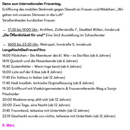
Demo zum Internationalen Frauentag
,
Eröffnung des mobilen Denkmals gegen Gewalt an Frauen und Mädchen: „Wir
gehen mit unseren Stimmen in die Luft“
Straßentheater kurdischer Frauen
→
17:30 bis 19:00 Uhr
, Archfem, Zollerstraße 7, Stadtteil Wilten, Innsbruck
„Die Öffentlichkeit für uns!“
Eine 3m2 Ausstellung im Schaufenster
→
14:00 bis 23:30 Uhr
, Metropol, Innstraße 5, Innsbruck
LangeNachtDesFrauenFilms
14:00 Flöckchen – Die Abenteuer des kl. Wei – es Gorillas (ab 6 Jahren)
14:15 Quatsch und die Nasenbande (ab 6 Jahren)
15:45 Systemfehler – Wenn Inge tanzt (ab 6 Jahren)
16:00 Lola auf der Erbse (ab 8 Jahren)
17:45 Ein Schloss in Italien (ab 12 Jahren)
17:45 Hadi Insallah, türkische Orginalfassung (ab 8 Jahren)
19:30 Eröffnunf mit Vizebürgermeisterin & Frauenreferentin Mag.a Sonja
Pitscheider
20:00 Madame emp_ehlt sich (ab 12 Jahren)
20:00 Zwei Tage, eine Nacht (ab 12 Jahren)
21:45 Traumland, teilweise mit Untertiteln (ab 12 Jahren)
22:15 Geschenkt wurde uns nichts, teilweise mit Untertiteln (ab 12 Jahren)
8. März