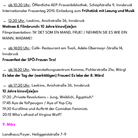
→
ab 10:30 Uhr
, Öffentliche AEP-Frauenbibliothek, Schöpfstraße 9, Innsbruck
Internationaler Frauentag 2015: Einladung zum
Frühstück mit Lesung und Musik
→
12:30 Uhr
, Leokino, Anichstraße 36, Innsbruck
Matinee & Filmbrunch: 10 Jahre kinovi[sie]on
Filmpräsentation: TA‘ DET SOM EN MAND, FRUE! / NEHMEN SIE ES WIE EIN
MANN, MADAME!
→
ab 14:00 Uhr
, Café- Restaurant am Tivoli, Adele-Obermayr-Straße 14,
Innsbruck
Frauenfest der SPÖ-Frauen Tirol
→
ab 14:30 Uhr
, Veranstaltungszentrum Komma, Pichlerstraße 21a, Wörgl
Es lebe der Tag der (werktätigen) Frauen! Es lebe der 8. März!
→
ab 17:30 Uhr
, Leokino, Anichstraße 36, Innsbruck
10 Jahre kinovi[sie]on
17:30 „Private Revolutions – Jung, Weiblich, Ägyptisch“
17:45 Aya de YoPpougon / Aya of Yop City
19:30 Kurzfilme und Auftritt der Comidian Feminists
20:15 Who’s afraid of Virgina Wolf?
9. März
Landhaus/Foyer, Heiliggeiststraße 7-9