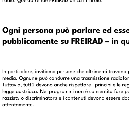
radio. Questo rende FREIRAD unica in Tirolo.
Ogni persona può parlare ed esse
pubblicamente su FREIRAD – in qu
In particolare, invitiamo persone che altrimenti trovano
media. Ognunə può condurre una trasmissione radiofon
Tuttavia, tuttə devono anche rispettare i principi e le re
legge austriaca. Nei programmi non è consentito fare pu
razzistз o discriminatorз e i contenuti devono essere d
attentamente.