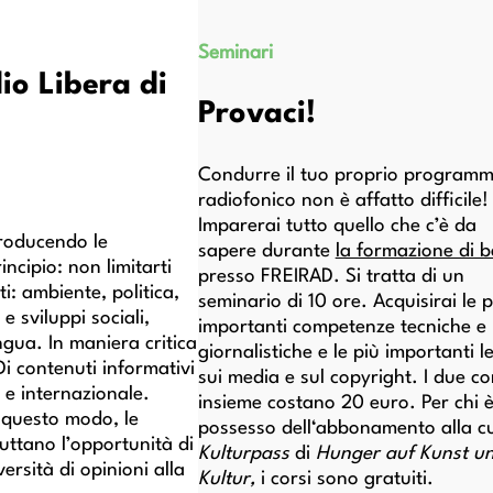
Seminari
io Libera di
Provaci!
Condurre il tuo proprio program
radiofonico non è affatto difficile!
Imparerai tutto quello che c’è da
roducendo le
sapere durante
la formazione di 
ncipio: non limitarti
presso FREIRAD. Si tratta di un
i: ambiente, politica,
seminario di 10 ore. Acquisirai le p
e sviluppi sociali,
importanti competenze tecniche e
ngua. In maniera critica
giornalistiche e le più importanti l
Di contenuti informativi
sui media e sul copyright. I due co
e e internazionale.
insieme costano 20 euro. Per chi è
n questo modo, le
possesso dell‘abbonamento alla cu
ttano l’opportunità di
Kulturpass
di
Hunger auf Kunst u
rsità di opinioni alla
Kultur,
i corsi sono gratuiti.