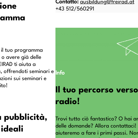
Contatto:
ausbildung@freirad.at
ione
+43 512/560291
gramma
e il tuo programma
 o avere già delle
IRAD ti aiuta a
a, offrendoti seminari e
Info
azioni sui seminari e
ito!
Il tuo percorso verso
radio!
 pubblicità,
Trovi tutto ciò fantastico? O hai 
delle domande? Allora contattaci! 
ideali
aiuteremo a fare i primi passi. Non