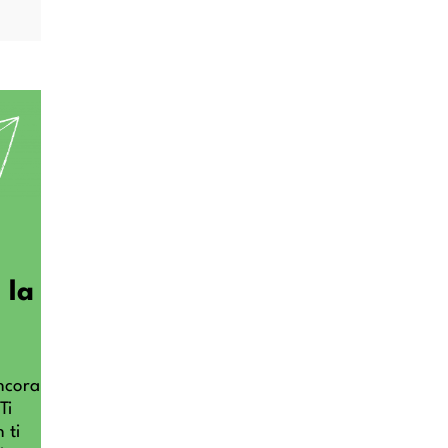
 la
ancora
Ti
 ti