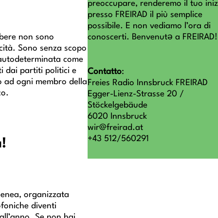
preoccupare, renderemo il tuo iniz
presso FREIRAD il più semplice
possibile. E non vediamo l’ora di
conoscerti. Benvenutə a FREIRAD!
libere non sono
icità. Sono senza scopo
 autodeterminata come
ai partiti politici e
Contatto
:
ono ad ogni membro della
Freies Radio Innsbruck FREIRA
co.
Egger-Lienz-Strasse 20 /
Stöckelgebäude
6020 Innsbruck
wir@freirad.at
+43 512/560291
!
genea, organizzata
foniche diventi
all’anno. Se non hai