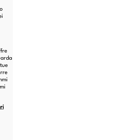
uo
ei
fre
guarda
 tue
rre
ammi
mi
ri