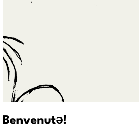
Benvenutə!