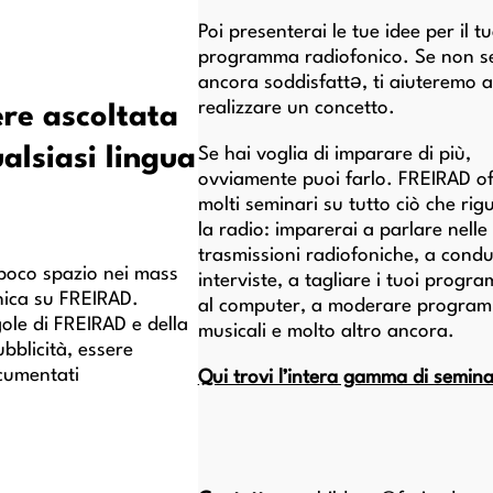
Poi presenterai le tue idee per il t
programma radiofonico. Se non s
ancora soddisfattə, ti aiuteremo a
realizzare un concetto.
re ascoltata
alsiasi lingua
Se hai voglia di imparare di più,
ovviamente puoi farlo. FREIRAD of
molti seminari su tutto ciò che ri
la radio: imparerai a parlare nelle
trasmissioni radiofoniche, a condu
 poco spazio nei mass
interviste, a tagliare i tuoi progr
ica su FREIRAD.
al computer, a moderare program
gole di FREIRAD e della
musicali e molto altro ancora.
bblicità, essere
ocumentati
Qui trovi l’intera gamma di semina