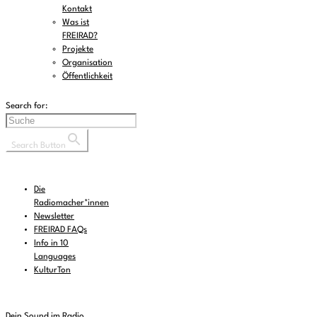
Kontakt
Was ist
FREIRAD?
Projekte
Organisation
Öffentlichkeit
Search for:
Search Button
Die
Radiomacher*innen
Newsletter
FREIRAD FAQs
Info in 10
Languages
KulturTon
Dein Sound im Radio